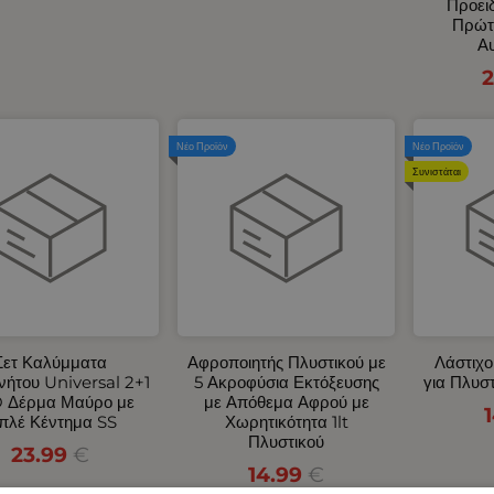
Προει
Πρώτ
Αυ
2
Νέο Προϊόν
Νέο Προϊόν
Συνιστάται
Σετ Καλύμματα
Αφροποιητής Πλυστικού με
Λάστιχο
νήτου Universal 2+1
5 Ακροφύσια Εκτόξευσης
για Πλυσ
 Δέρμα Μαύρο με
με Απόθεμα Αφρού με
πλέ Κέντημα SS
Χωρητικότητα 1lt
Πλυστικού
23.99
€
14.99
€