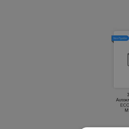
Ηλεκτρικά Αυτοκινήτου -
Φορτιστές Αναπτήρα
Αυτοκινήτου USB
Ηλεκτρικά Φορητά Ψυγεία 12V -
24V / 220V
Ηλιοπροστασίες Αυτοκινήτου
Νέο Προϊόν
Θήκη για Μπάρες LED
Καθρέφτες Εξωτερικοί -
Καλύμματα για Καθρέφτες M-
Style
Καλύμματα Αυτοκινήτου -
Φορτηγού
Καλύμματα Αυτοκινήτου
Καλύμματα Τιμονιών
Αυτοκινήτου
Αυτοκι
Καλύμματα Φορτηγού
ECO
Μ
Κάμερες Οπισθοπορείας -
Βομβητές Οπισθοπορείας -
Κάμερες/DVR Αυτοκινήτου