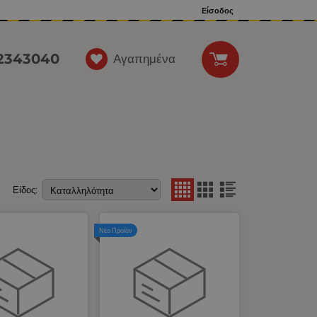
Είσοδος
12343040
Αγαπημένα
Είδος:
Νέο Προϊόν