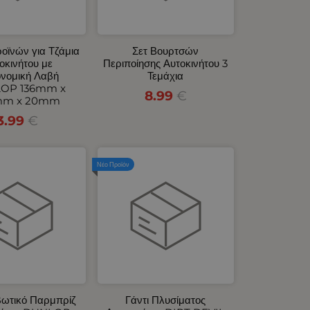
ροϊνών για Τζάμια
Σετ Βουρτσών
οκινήτου με
Περιποίησης Αυτοκινήτου 3
νομική Λαβή
Τεμάχια
OP 136mm x
8.99
€
mm x 20mm
3.99
€
Νέο Προϊόν
βωτικό Παρμπρίζ
Γάντι Πλυσίματος