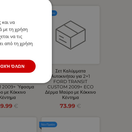
Νέο Προϊόν
 και να
ά με τη χρήση
εται να τις
ει από τη χρήση
ΔΟΧΉ ΌΛΩΝ
 Καλύμματα
Σετ Καλύμματα
ινήτου για 2+1
Αυτοκινήτου για 2+1
D TRANSIT
FORD TRANSIT
 2009+ Ύφασμα
CUSTOM 2009+ ECO
ο με Κόκκινο
Δέρμα Μαύρο με Κόκκινο
Κέντημα
Κέντημα
9.99
€
73.99
€
Νέο Προϊόν