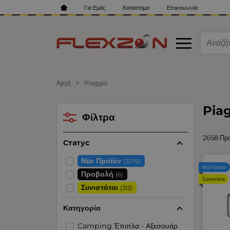
Για Εμάς
Κατάστημα
Επικοινωνία
Αρχή
Piaggio
Pia
Φίλτρα
2658 Πρ
Статус
Νέο Προϊόν
(2276)
Νέο Προϊόν
Προβολή
(6)
Συνιστάται
Συνιστάται
(312)
Κατηγορία
Camping Έπιπλα - Αξεσουάρ