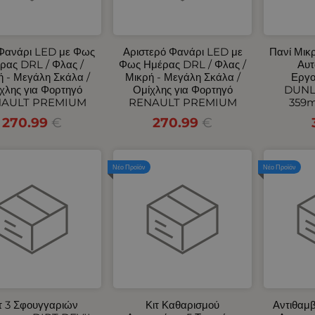
 Φανάρι LED με Φως
Αριστερό Φανάρι LED με
Πανί Μικ
ρας DRL / Φλας /
Φως Ημέρας DRL / Φλας /
Αυτ
ή - Μεγάλη Σκάλα /
Μικρή - Μεγάλη Σκάλα /
Εργο
χλης για Φορτηγό
Ομίχλης για Φορτηγό
DUNL
AULT PREMIUM
RENAULT PREMIUM
359
270.99
€
270.99
€
Νέο Προϊόν
Νέο Προϊόν
τ 3 Σφουγγαριών
Κιτ Καθαρισμού
Αντιθαμ