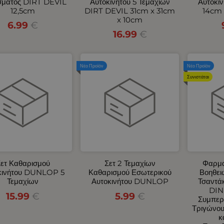
σματος DIRT DEVIL
Αυτοκινήτου 5 Τεμαχίων
Αυτοκι
12,5cm
DIRT DEVIL 31cm x 31cm
14cm 
x 10cm
6.99
€
16.99
€
Νέο Προϊόν
Νέο Προϊόν
Συνιστάται
ετ Καθαρισμού
Σετ 2 Τεμαχίων
Φαρμα
κινήτου DUNLOP 5
Καθαρισμού Εσωτερικού
Βοηθει
Τεμαχίων
Αυτοκινήτου DUNLOP
Τσαντάκ
DIN
15.99
€
5.99
€
Συμπερ
Τριγώνου
κ