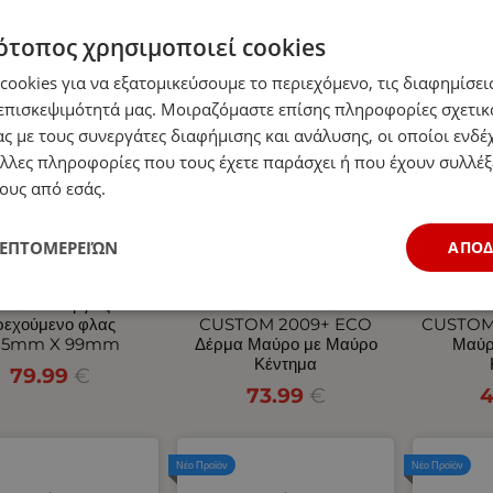
ότοπος χρησιμοποιεί cookies
Νέο Προϊόν
Νέο Προϊόν
ookies για να εξατομικεύσουμε το περιεχόμενο, τις διαφημίσεις
επισκεψιμότητά μας. Μοιραζόμαστε επίσης πληροφορίες σχετικ
ς με τους συνεργάτες διαφήμισης και ανάλυσης, οι οποίοι ενδέχ
λλες πληροφορίες που τους έχετε παράσχει ή που έχουν συλλέξ
ους από εσάς.
ΛΕΠΤΟΜΕΡΕΙΏΝ
ΑΠΟ
Σετ Neon Е-Мark
Σετ Καλύμματα
Σετ
 Οπίσθιος 10V / 30V
Αυτοκινήτου για 2+1
Αυτοκ
ε 5 Λειτουργίες
FORD TRANSIT
FOR
ρεχούμενο φλας
CUSTOM 2009+ ECO
CUSTOM
85mm X 99mm
Δέρμα Μαύρο με Μαύρο
Μαύρ
Κέντημα
79.99
€
73.99
€
4
Νέο Προϊόν
Νέο Προϊόν