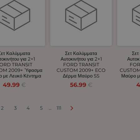
Σετ Καλύμματα
Σετ Καλύμματα
Σετ
τοκινήτου για 2+1
Αυτοκινήτου για 2+1
Αυτοκ
ORD TRANSIT
FORD TRANSIT
FOR
OM 2009+ Ύφασμα
CUSTOM 2009+ ECO
CUSTOM
 με Λευκό Κέντημα
Δέρμα Μαύρο SS
Μαύρο μ
49.99
€
56.99
€
4
2
3
4
5
111
...