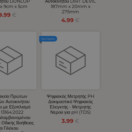
νήτου DUNLOP
Αυτοκινήτου DIRT DEVIL
x 9cm x 5cm
187mm x 20mm x
275mm
9.99
€
4.99
€
Νέο Προϊόν
κείο Πρώτων
Ψηφιακός Μετρητής PH
ών Αυτοκινήτου
Δοκιμαστικό Ψηφιακός
ι με Εξοπλισμό
Ελεγκτής - Μετρητής
 13164:2022
Νερού για pH (TDS)
ιλαμβανομένου
3.99
€
 Οδικής Βοήθειας
αι Γιλέκου