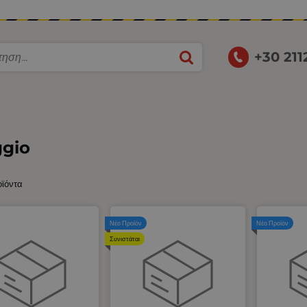
+30 21
ggio
οϊόντα
Νέο Προϊόν
Νέο Προϊόν
Συνιστάται