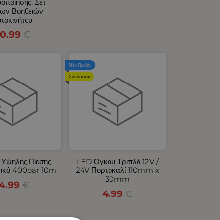
δοποίησης, Σετ
ων Βοηθειών
τοκινήτου
0.99
€
Νέο Προϊόν
Συνιστάται
 Υψηλής Πίεσης
LED Όγκου Τριπλό 12V /
τικό 400bar 10m
24V Πορτοκαλί 110mm x
30mm
14.99
€
4.99
€