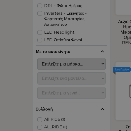
DRL - Φώτα Ημέρας
Inverters - Εκκινητές -
Φορτιστές Μπαταρίας
Δεξιό
Αυτοκινήτου
Ημέ
Μικρ
LED Headlight
Ομί
LED Οπίσθιοι Φανοί
REN
LED Φανοί Πλευρικοί Όγκου
Με το αυτοκίνητο
LED Φάροι
Organizer για Πορτμπαγκάζ -
Πλάτης Καθίσματος
Νέο Προϊόν
Αερόθερμα Αυτοκινήτου
Αναδιπλούμενες Ράμπες -
Εξοπλισμός Parking
Ανακλαστικές - Αυτοκόλλητες
Ταινίες
Συλλογή
Ανεμοθραύστες Αυτοκινήτου
Ανταλλακτικά Πόρτας
All Ride
(2)
Αυτοκινήτου
Σε
ALLRIDE
(5)