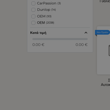
Γυαλί
Αντλίες και Χωνιά Υγρών
CarPassion
(3)
Αξεσουάρ για Ζώνες Ασφαλείας -
Dunlop
(14)
Προσκέφαλα Καθίσματος
OEM
(93)
Αρωματικά Αυτοκινήτου
ΟΕΜ
(2038)
Ασφάλειες - Ασφαλειοθήκες
Αυτοκινήτου
Κατά τιμή
Νέο Προϊόν
Βεντιλατέρ Ψυγείων Αυτοκινήτου
Διακόπτες - Πρίζες Σκάφους -
0.00 €
0.00 €
Αυτοκινήτου
Διακόπτες Αυτοκινήτου -
Φορτηγού
Διάφορα Προϊόντα
Είδη Έκτακτης Ανάγκης - Ιμάντες
Αυτοκινήτου
Σ
Ειδικοί Προβολείς 10 - 30V
Αυτο
Ενδοσκοπικές Κάμερες
Εργαλεία Χειρός
Εσωτερικός Φωτισμός
Αυτοκινήτου