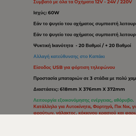
Συμβατό με όλα τα Οχήματα 12V - 24V / 220V
Ισχύς: 60W
Εάν το ψυγείο του οχήματος συμπιεστή λειτουργ
Εάν το ψυγείο του οχήματος συμπιεστή λειτουρ
Ψυκτική Ικανότητα - 20 Βαθμοί / + 20 Βαθμοί
Αλλαγή κατεύθυνσης στο Καπάκι
Είσοδος USB για φόρτιση τηλεφώνου
Προστασία μπαταριών σε 3 στάδια με πολύ χ
Διαστάσεις: 618mm X 376mm X 372mm
Λειτουργία εξοικονόμησης ενέργειας, αθόρυβο.
Κατάλληλο για Αυτοκίνητα, Φορτηγά, Πικ Νικ, 
φρούτων, γάλακτος, κόκκινου κρασιού και φαρ