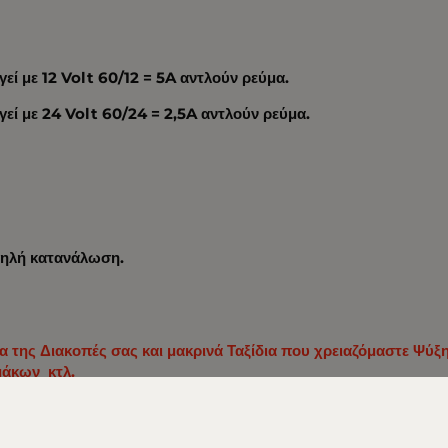
εί με 12 Volt 60/12 = 5A αντλούν ρεύμα.
γεί με 24 Volt 60/24 = 2,5A αντλούν ρεύμα.
αμηλή κατανάλωση.
για της Διακοπές σας και μακρινά Ταξίδια που χρειαζόμαστε Ψ
μάκων κτλ.