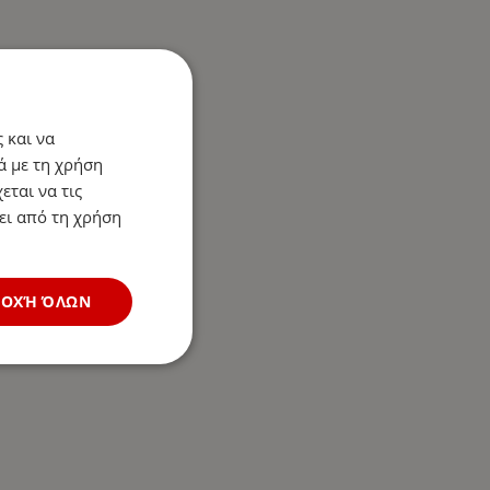
 και να
ά με τη χρήση
εται να τις
ει από τη χρήση
ΔΟΧΉ ΌΛΩΝ