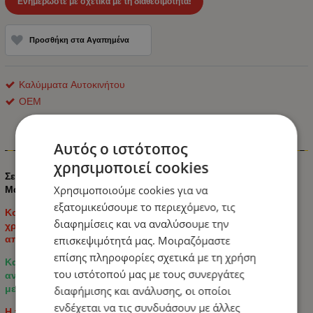
Ενημερώστε με σχετικά με τη διαθεσιμότητα!
Προσθήκη στα Αγαπημένα
Καλύμματα Αυτοκινήτου
ΟΕΜ
Αυτός ο ιστότοπος
Πληροφορίες
χρησιμοποιεί cookies
Σετ Καλύμματα Αυτοκινήτου ECO Δέρμα Εμπρός και Πίσω
Χρησιμοποιούμε cookies για να
Μαύρο με Κόκκινη Ρίγα
εξατομικεύσουμε το περιεχόμενο, τις
Κομψό σετ καλυμμάτων καθισμάτων αυτοκινήτου γενικής
διαφημίσεις και να αναλύσουμε την
χρήσης σε κομψό μαύρο σχέδιο με μοντέρνες λεπτομέρειες
από ανθρακονήματα.
επισκεψιμότητά μας. Μοιραζόμαστε
επίσης πληροφορίες σχετικά με τη χρήση
Κατασκευασμένο από υψηλής ποιότητας οικολογικό δέρμα,
του ιστότοπού μας με τους συνεργάτες
ανθεκτικό ύφασμα και αναπνεύσιμο κεντρικό ύφασμα για
μεγαλύτερη άνεση κατά την καθημερινή οδήγηση.
διαφήμισης και ανάλυσης, οι οποίοι
ενδέχεται να τις συνδυάσουν με άλλες
Η ταπετσαρία προστατεύει τα αυθεντικά καθίσματα από