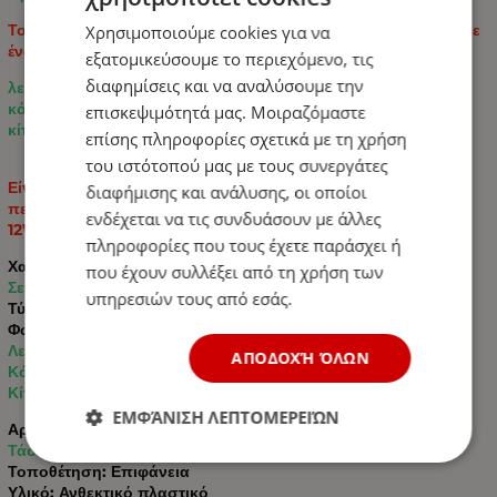
Το μοντέλο διαθέτει 6 διόδους LED και συνδυάζει τρία φώτα σε
Χρησιμοποιούμε cookies για να
ένα σώμα:
εξατομικεύσουμε το περιεχόμενο, τις
διαφημίσεις και να αναλύσουμε την
λευκό φως μπροστά,
κόκκινο φως πίσω,
επισκεψιμότητά μας. Μοιραζόμαστε
κίτρινο φως στο πλάι.
επίσης πληροφορίες σχετικά με τη χρήση
του ιστότοπού μας με τους συνεργάτες
Είναι κατασκευασμένο από ανθεκτικό πλαστικό με συμπαγές
διαφήμισης και ανάλυσης, οι οποίοι
περίβλημα και είναι κατάλληλο για λειτουργία σε συστήματα
ενδέχεται να τις συνδυάσουν με άλλες
12V και 24V.
πληροφορίες που τους έχετε παράσχει ή
Χαρακτηριστικά:
που έχουν συλλέξει από τη χρήση των
Σετ: 2 τεμ.
υπηρεσιών τους από εσάς.
Τύπος: Φως σήμανσης LED 3 θέσεων
Φώτα:
Λευκό
ΑΠΟΔΟΧΉ ΌΛΩΝ
Κόκκινο
Κίτρινο
ΕΜΦΆΝΙΣΗ ΛΕΠΤΟΜΕΡΕΙΏΝ
Αριθμός LED: 6 LED
Τάση: 12V-24V
Τοποθέτηση: Επιφάνεια
Υλικό: Ανθεκτικό πλαστικό