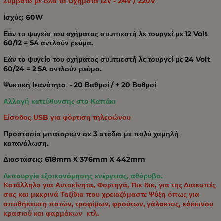
Συμβατό με όλα τα Οχήματα 12V - 24V / 220V
Ισχύς: 60W
Εάν το ψυγείο του οχήματος συμπιεστή λειτουργεί με 12 Volt
60/12 = 5A αντλούν ρεύμα.
Εάν το ψυγείο του οχήματος συμπιεστή λειτουργεί με 24 Volt
60/24 = 2,5A αντλούν ρεύμα.
Ψυκτική Ικανότητα - 20 Βαθμοί / + 20 Βαθμοί
Αλλαγή κατεύθυνσης στο Καπάκι
Είσοδος USB για φόρτιση τηλεφώνου
Προστασία μπαταριών σε 3 στάδια με πολύ χαμηλή
κατανάλωση.
Διαστάσεις: 618mm X 376mm X 442mm
Λειτουργία εξοικονόμησης ενέργειας, αθόρυβο.
Κατάλληλο για Αυτοκίνητα, Φορτηγά, Πικ Νικ, για της Διακοπές
σας και μακρινά Ταξίδια που χρειαζόμαστε Ψύξη όπως για
αποθήκευση ποτών, τροφίμων, φρούτων, γάλακτος, κόκκινου
κρασιού και φαρμάκων κτλ.