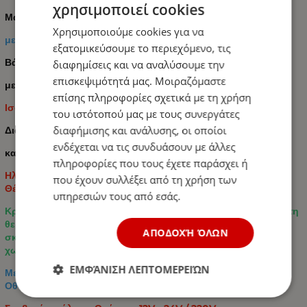
χρησιμοποιεί cookies
Μαύρη
Χρησιμοποιούμε cookies για να
με Τσάντα Μεταφοράς
εξατομικεύσουμε το περιεχόμενο, τις
Βάρος έως 60kg
διαφημίσεις και να αναλύσουμε την
επισκεψιμότητά μας. Μοιραζόμαστε
με
επίσης πληροφορίες σχετικά με τη χρήση
Ισοθερμική Τσάντα Χειρός 60 λίτρων 43cm x 23cm x 39cm
του ιστότοπού μας με τους συνεργάτες
διαφήμισης και ανάλυσης, οι οποίοι
Διαστάσεις: 43cm x 23cm x 39cm
ενδέχεται να τις συνδυάσουν με άλλες
και
πληροφορίες που τους έχετε παράσχει ή
Ηλεκτρικό Φορητό Ψυγείο 12V / 24V / 220V 35.3L Ψύξη /
που έχουν συλλέξει από τη χρήση των
Θέρμανση Flexzon
υπηρεσιών τους από εσάς.
Κρατήστε τα αναψυκτικά, τα ροφήματα και τα τρόφιμα σας στη
θερμοκρασία που πρέπει στο αυτοκίνητο, το κάμπινγκ, το
ΑΠΟΔΟΧΉ ΌΛΩΝ
σκάφος ή την παραλία με αυτό το μίνι ηλεκτρικό ψυγείο
χωρητικότητας 35.3 λίτρων
ΕΜΦΆΝΙΣΗ ΛΕΠΤΟΜΕΡΕΙΏΝ
Με διακόπτη επιλογής για λειτουργία ψύξης και Ψηφιακή
Οθόνη