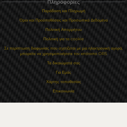
Πληροφορίες
Παράδοση και Πληρωμή
Όροι και Προϋποθέσεις και Προσωπικά Δεδομένα
Πολιτική Απορρήτου
Πολιτική για τα cookie
Σε περίπτωση διαφωνίας που σχετίζεται με μια ηλεκτρονική αγορά,
μπορείτε να χρησιμοποιήσετε τον ιστότοπο ORS
Τα δικαιώματά σας
Για Εμάς
Χάρτης τοποθεσίας
Επικοινωνία
Επαφές
Κατάστημα Flexzon Ltd
16, Kaloyanovsko shose Str -6000 Στάρα Ζαγόρα