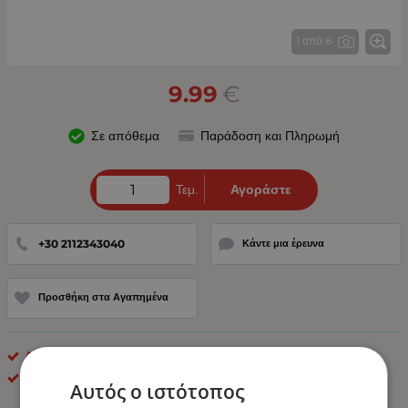
1 από 8
9.99
€
Σε απόθεμα
Παράδοση και Πληρωμή
Τεμ.
Αγοράστε
+30 2112343040
Κάντε μια έρευνα
Προσθήκη στα Αγαπημένα
Διάφορα Προϊόντα
ΟΕΜ
Αυτός ο ιστότοπος