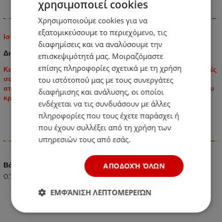
χρησιμοποιεί cookies
Πληροφορίες
Χρησιμοποιούμε cookies για να
εξατομικεύσουμε το περιεχόμενο, τις
Ισοθερμική Τσάντα Χειρός 60 λίτρων 43cm x 23cm x 39cm
διαφημίσεις και να αναλύσουμε την
Διαστάσεις: 43cm x 23cm x 39cm
επισκεψιμότητά μας. Μοιραζόμαστε
επίσης πληροφορίες σχετικά με τη χρήση
Κατάλληλο για Αυτοκίνητα, Φορτηγά, Πικ Νικ, για της Διακοπές
σας και μακρινά Ταξίδια που χρειαζόμαστε Ψύξη όπως για
του ιστότοπού μας με τους συνεργάτες
αποθήκευση ποτών, τροφίμων, φρούτων, γάλακτος, κόκκινου
διαφήμισης και ανάλυσης, οι οποίοι
κρασιού και φαρμάκων κτλ.
ενδέχεται να τις συνδυάσουν με άλλες
πληροφορίες που τους έχετε παράσχει ή
που έχουν συλλέξει από τη χρήση των
υπηρεσιών τους από εσάς.
Χαρακτηριστικά
Βάρος (kg.)
ΑΠΟΔΟΧΉ ΌΛΩΝ
0.70
ΕΜΦΆΝΙΣΗ ΛΕΠΤΟΜΕΡΕΙΏΝ