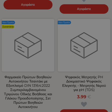
Αγοράστε
Αγοράστε
Νέο Προϊόν
Νέο Προϊόν
Συνιστάται
Φαρμακείο Πρώτων Βοηθειών
Ψηφιακός Μετρητής PH
Αυτοκινήτου Τσαντάκι με
Δοκιμαστικό Ψηφιακός
Εξοπλισμό DIN 13164:2022
Ελεγκτής - Μετρητής Νερού
Συμπεριλαμβανομένου
για pH (TDS)
Τριγώνου Οδικής Βοήθειας και
3.99
€
Γιλέκου Προειδοποίησης, Σετ
Πρώτων Βοηθειών
Αυτοκινήτου