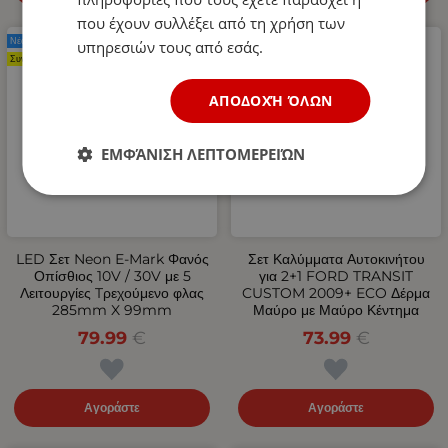
που έχουν συλλέξει από τη χρήση των
Νέο Προϊόν
Νέο Προϊόν
υπηρεσιών τους από εσάς.
Συνιστάται
ΑΠΟΔΟΧΉ ΌΛΩΝ
ΕΜΦΆΝΙΣΗ ΛΕΠΤΟΜΕΡΕΙΏΝ
LED Σετ Neon Е-Мark Φανός
Σετ Καλύμματα Αυτοκινήτου
Οπίσθιος 10V / 30V με 5
για 2+1 FORD TRANSIT
Λειτουργίες Tρεχούμενο φλας
CUSTOM 2009+ ECO Δέρμα
285mm X 99mm
Μαύρο με Μαύρο Κέντημα
79.99
€
73.99
€
Αγοράστε
Αγοράστε