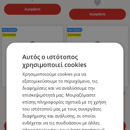
Αγοράστε
Αγοράστε
Νέο Προϊόν
Νέο Προϊόν
Συνιστάται
Συνιστάται
Αυτός ο ιστότοπος
χρησιμοποιεί cookies
Χρησιμοποιούμε cookies για να
εξατομικεύσουμε το περιεχόμενο, τις
διαφημίσεις και να αναλύσουμε την
Λάστιχο Υψηλής Πίεσης για
LED Όγκου Τριπλό 12V / 24V
επισκεψιμότητά μας. Μοιραζόμαστε
Πλυστικό 400bar 10m
Πορτοκαλί 110mm x 30mm
επίσης πληροφορίες σχετικά με τη χρήση
14.99
€
4.99
€
του ιστότοπού μας με τους συνεργάτες
διαφήμισης και ανάλυσης, οι οποίοι
ενδέχεται να τις συνδυάσουν με άλλες
Αγοράστε
Αγοράστε
πληροφορίες που τους έχετε παράσχει ή