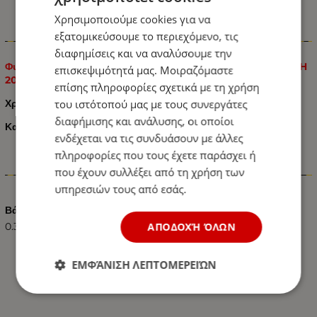
Χρησιμοποιούμε cookies για να
εξατομικεύσουμε το περιεχόμενο, τις
Πληροφορίες
διαφημίσεις και να αναλύσουμε την
Φυσούνα Λεβιέ Ταχυτήτων Μαύρη Δερματίνη για Opel Astra H
επισκεψιμότητά μας. Μοιραζόμαστε
2004–2010 / Corsa D 2006-2011
επίσης πληροφορίες σχετικά με τη χρήση
του ιστότοπού μας με τους συνεργάτες
Χρώμα: Μαύρο
διαφήμισης και ανάλυσης, οι οποίοι
Κατασκευασμένη από Υψηλής Ποιότητας Οικολογικό Δέρμα
ενδέχεται να τις συνδυάσουν με άλλες
πληροφορίες που τους έχετε παράσχει ή
που έχουν συλλέξει από τη χρήση των
Χαρακτηριστικά
υπηρεσιών τους από εσάς.
Βάρος (kg.)
ΑΠΟΔΟΧΉ ΌΛΩΝ
0.30
ΕΜΦΆΝΙΣΗ ΛΕΠΤΟΜΕΡΕΙΏΝ