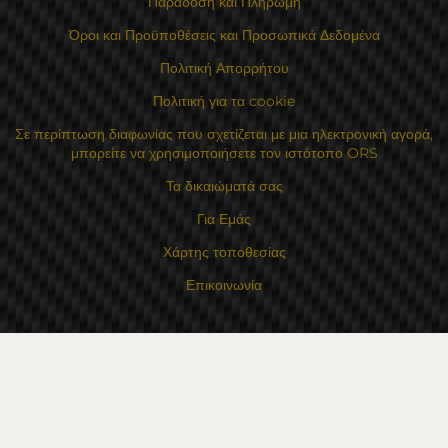
Παράδοση και Πληρωμή
Όροι και Προϋποθέσεις και Προσωπικά Δεδομένα
Πολιτική Απορρήτου
Πολιτική για τα cookie
Σε περίπτωση διαφωνίας που σχετίζεται με μια ηλεκτρονική αγορά,
μπορείτε να χρησιμοποιήσετε τον ιστότοπο ORS
Τα δικαιώματά σας
Για Εμάς
Χάρτης τοποθεσίας
Επικοινωνία
Επαφές
Κατάστημα Flexzon Ltd
16, Kaloyanovsko shose Str -6000 Στάρα Ζαγόρα
Τρόποι πληρωμής