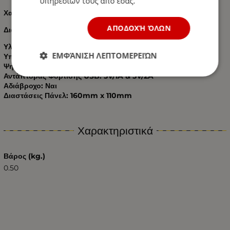
υπηρεσιών τους από εσάς.
Χαρακτηριστικά:
ΑΠΟΔΟΧΉ ΌΛΩΝ
Διαθέτει 5 Διακόπτες On/Off και μπλε φωτισμό.
Υλικό Κατασκευής: Ανθεκτικό Πλαστικό ABS
ΕΜΦΆΝΙΣΗ ΛΕΠΤΟΜΕΡΕΙΏΝ
Υποδοχή Πρίζας Αναπτήρα Αυτοκινήτου: 12V DC
Ψηφιακό Βολτόμετρο: 12V DC
Αντάπτορας Φόρτισης USB: 5V/1A & 5V/2A
Αδιάβροχο: Ναι
Διαστάσεις Πάνελ: 160mm x 110mm
Χαρακτηριστικά
Βάρος (kg.)
0.50