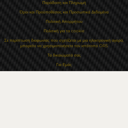
Παράδοση και Πληρωμή
Όροι και Προϋποθέσεις και Προσωπικά Δεδομένα
Πολιτική Απορρήτου
Πολιτική για τα cookie
Σε περίπτωση διαφωνίας που σχετίζεται με μια ηλεκτρονική αγορά,
μπορείτε να χρησιμοποιήσετε τον ιστότοπο ORS
Τα δικαιώματά σας
Για Εμάς
Χάρτης τοποθεσίας
Επικοινωνία
Επαφές
Κατάστημα Flexzon Ltd
16, Kaloyanovsko shose Str -6000 Στάρα Ζαγόρα