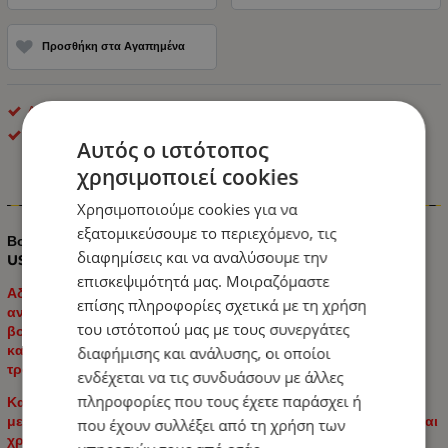
Προσθήκη στα Αγαπημένα
Διακόπτες - Πρίζες Σκάφους - Αυτοκινήτου
ΟΕΜ
Αυτός ο ιστότοπος
χρησιμοποιεί cookies
Πληροφορίες
Χρησιμοποιούμε cookies για να
εξατομικεύσουμε το περιεχόμενο, τις
Βολτόμετρο Αυτοκινήτου & Πάνελ Οργάνων Φόρτισης με 2
διαφημίσεις και να αναλύσουμε την
USB και Υποδοχή Αναπτήρα Τριπλό με 5 Διακόπτες
επισκεψιμότητά μας. Μοιραζόμαστε
Αδιάβροχο πάνελ που ενσωματώνει υποδοχή πρίζας
επίσης πληροφορίες σχετικά με τη χρήση
αναπτήρα αυτοκινήτου, φωτιζόμενο ενσωματωμένο ψηφιακό
του ιστότοπού μας με τους συνεργάτες
βολτόμετρο στο όργανο φόρτισης με δύο θύρες USB,
κατάλληλο για χρήση σε σκάφη, αυτοκίνητα, μοτοσυκλέτες,
διαφήμισης και ανάλυσης, οι οποίοι
τροχόσπιτα ή ειδικές κατασκευές.
ενδέχεται να τις συνδυάσουν με άλλες
πληροφορίες που τους έχετε παράσχει ή
Κατασκευασμένο από ανθεκτικό πλαστικό ABS σχεδιασμένο
με υψηλή εργονομία και ποιότητα για εύκολη εγκατάσταση και
που έχουν συλλέξει από τη χρήση των
χρήση.