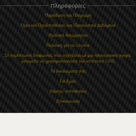
Πληροφορίες
Παράδοση και Πληρωμή
Όροι και Προϋποθέσεις και Προσωπικά Δεδομένα
Πολιτική Απορρήτου
Πολιτική για τα cookie
Σε περίπτωση διαφωνίας που σχετίζεται με μια ηλεκτρονική αγορά,
μπορείτε να χρησιμοποιήσετε τον ιστότοπο ORS
Τα δικαιώματά σας
Για Εμάς
Χάρτης τοποθεσίας
Επικοινωνία
Επαφές
Κατάστημα Flexzon Ltd
16, Kaloyanovsko shose Str -6000 Στάρα Ζαγόρα