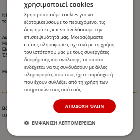
Πληροφορίες
χρησιμοποιεί cookies
Χρησιμοποιούμε cookies για να
Νέα ηλεκτρομαγνητική βαλβίδα σωληνοειδούς / κέρατου για όλους
τους τύπους οχημάτων.
εξατομικεύσουμε το περιεχόμενο, τις
διαφημίσεις και να αναλύσουμε την
επισκεψιμότητά μας. Μοιραζόμαστε
Λειτουργεί σε 12V και 24V
Μέγεθος εξαρτημάτων:
επίσης πληροφορίες σχετικά με τη χρήση
Είσοδος (θηλυκό) - 3,1mm
του ιστότοπού μας με τους συνεργάτες
Έξοδος (αρσενικό) - 6.3mm
διαφήμισης και ανάλυσης, οι οποίοι
ενδέχεται να τις συνδυάσουν με άλλες
Μέγιστη πίεση - 150 psi
πληροφορίες που τους έχετε παράσχει ή
που έχουν συλλέξει από τη χρήση των
υπηρεσιών τους από εσάς.
Χαρακτηριστικά
ΑΠΟΔΟΧΉ ΌΛΩΝ
Βάρος (kg.)
0.60
ΕΜΦΆΝΙΣΗ ΛΕΠΤΟΜΕΡΕΙΏΝ