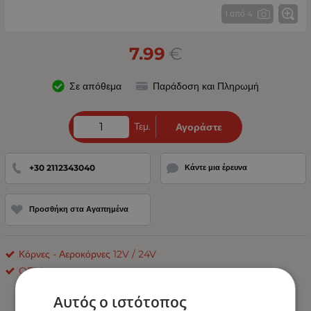
1 από 4
7.99
€
Σε απόθεμα
Παράδοση και Πληρωμή
Τεμ.
Αγοράστε
+30 2112343040
Κάντε μια έρευνα
Προσθήκη στα Αγαπημένα
Κόρνες - Αεροκόρνες 12V / 24V
OEM
Αυτός ο ιστότοπος