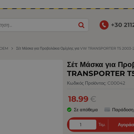
+30 21
OEM
Σέτ Μάσκα για Προβολάκια Ομίχλης για VW TRANSPORTER T5 2003-
Σέτ Μάσκα για Προ
TRANSPORTER T5
Κωδικός Προϊόντος:
C00042
18.99
€
Σε απόθεμα
Παράδοση
Τεμ.
Αγοράσ