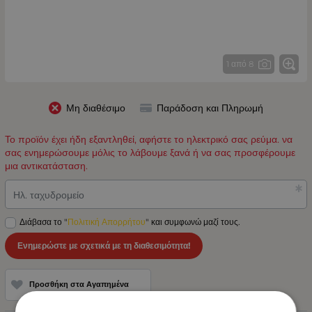
1 από 8
Μη διαθέσιμο
Παράδοση και Πληρωμή
Το προϊόν έχει ήδη εξαντληθεί, αφήστε το ηλεκτρικό σας ρεύμα. να
σας ενημερώσουμε μόλις το λάβουμε ξανά ή να σας προσφέρουμε
μια αντικατάσταση.
Ηλ. ταχυδρομείο
Διάβασα το "
Πολιτική Απορρήτου
" και συμφωνώ μαζί τους.
Ενημερώστε με σχετικά με τη διαθεσιμότητα!
Προσθήκη στα Αγαπημένα