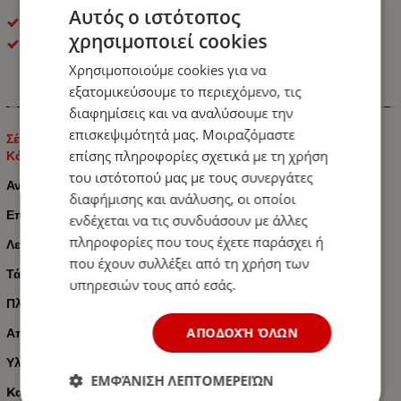
Αυτός ο ιστότοπος
LED Φανοί Πλευρικοί Όγκου
χρησιμοποιεί cookies
OEM
Χρησιμοποιούμε cookies για να
εξατομικεύσουμε το περιεχόμενο, τις
Πληροφορίες
διαφημίσεις και να αναλύσουμε την
επισκεψιμότητά μας. Μοιραζόμαστε
Σέτ LED Όγκου Κερατάκια Τριπλά NEON 12V / 24V IP67
επίσης πληροφορίες σχετικά με τη χρήση
Κόκκινό / Λευκό / Πορτοκαλί 180mm x 160mm
του ιστότοπού μας με τους συνεργάτες
Αναγραφόμενη
Τιμή 2 Τεμάχια
διαφήμισης και ανάλυσης, οι οποίοι
Επιφανειακής Τοποθέτησης
ενδέχεται να τις συνδυάσουν με άλλες
πληροφορίες που τους έχετε παράσχει ή
Λειτουργία σε
3 πλευρές: Eμπρός / Πίσω / Πλάϊ
που έχουν συλλέξει από τη χρήση των
Τάση Λειτουργίας
12V / 24V
υπηρεσιών τους από εσάς.
Πλευρική Τοποθέτηση
ΑΠΟΔΟΧΉ ΌΛΩΝ
Απόσταση μεταξύ οπών στερέωσης: 76 mm
Υλικό Μη Διαβρωτικό
ΕΜΦΆΝΙΣΗ ΛΕΠΤΟΜΕΡΕΙΏΝ
Kατάλληλο για όλα τα Αυτοκίνητα:
Ημιφορτηγά / Φορτηγά /