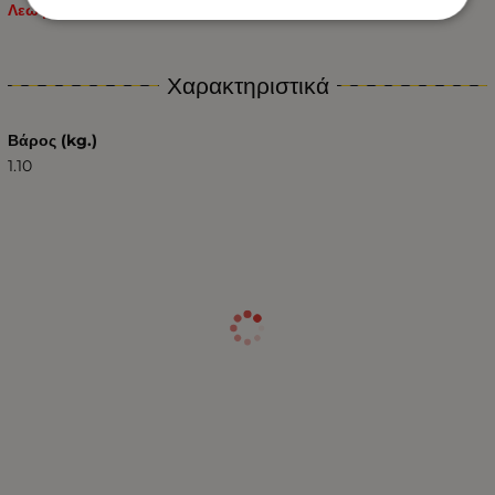
Λεωφορεία / Τρακτέρ – Γεωργικά Μηχανήματα κτλ.
Χαρακτηριστικά
Βάρος (kg.)
1.10