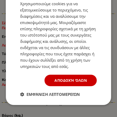
Χρησιμοποιούμε cookies για να
εξατομικεύσουμε το περιεχόμενο, τις
Πληροφορίες
διαφημίσεις και να αναλύσουμε την
επισκεψιμότητά μας. Μοιραζόμαστε
Σέτ Όγκου Neon Κερατάκια 12V - 24V IP66 Κόκκινό / Λευκό /
Πορτοκαλί 142mm
επίσης πληροφορίες σχετικά με τη χρήση
του ιστότοπού μας με τους συνεργάτες
Επιφανειακής Τοποθέτησης
LED με εφέ Neon
διαφήμισης και ανάλυσης, οι οποίοι
Λειτουργία σε 3 πλευρές: Eμπρός / Πίσω / Πλάι
ενδέχεται να τις συνδυάσουν με άλλες
πληροφορίες που τους έχετε παράσχει ή
Τάση Λειτουργίας
12V - 24V
που έχουν συλλέξει από τη χρήση των
Πλευρική Τοποθέτηση
υπηρεσιών τους από εσάς.
Υλικό Μη Διαβρωτικό
Kατάλληλο για όλα τα Αυτοκίνητα:
Ημιφορτηγά / Φορτηγά /
ΑΠΟΔΟΧΉ ΌΛΩΝ
Λεωφορεία / Τρακτέρ – Γεωργικά Μηχανήματα κτλ.
ΕΜΦΆΝΙΣΗ ΛΕΠΤΟΜΕΡΕΙΏΝ
Χαρακτηριστικά
Βάρος (kg.)