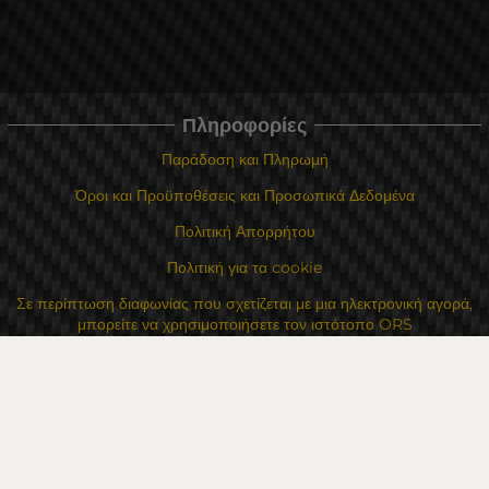
Πληροφορίες
Παράδοση και Πληρωμή
Όροι και Προϋποθέσεις και Προσωπικά Δεδομένα
Πολιτική Απορρήτου
Πολιτική για τα cookie
Σε περίπτωση διαφωνίας που σχετίζεται με μια ηλεκτρονική αγορά,
μπορείτε να χρησιμοποιήσετε τον ιστότοπο ORS
Τα δικαιώματά σας
Για Εμάς
Χάρτης τοποθεσίας
Επικοινωνία