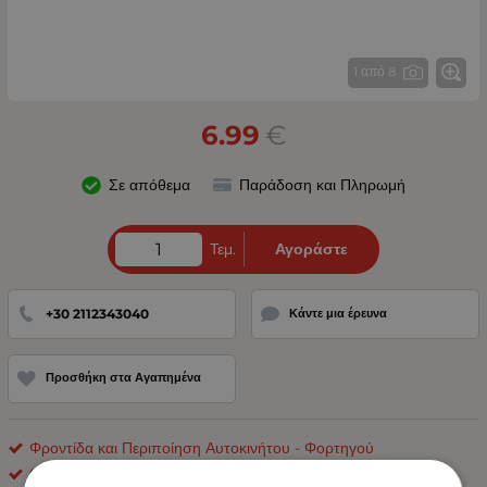
1 από 8
6.99
€
Σε απόθεμα
Παράδοση και Πληρωμή
Τεμ.
Αγοράστε
+30 2112343040
Κάντε μια έρευνα
Προσθήκη στα Αγαπημένα
Φροντίδα και Περιποίηση Αυτοκινήτου - Φορτηγού
ΟΕΜ