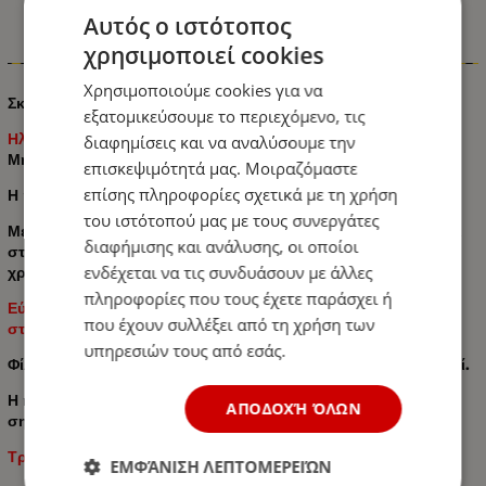
Αυτός ο ιστότοπος
χρησιμοποιεί cookies
Πληροφορίες
Χρησιμοποιούμε cookies για να
Σκουπάκι Αυτοκινήτου Για καθαρισμό στερεών
εξατομικεύσουμε το περιεχόμενο, τις
Ηλεκτρική τάση: 12V
διαφημίσεις και να αναλύσουμε την
Μήκος καλωδίου: 70cm
επισκεψιμότητά μας. Μοιραζόμαστε
επίσης πληροφορίες σχετικά με τη χρήση
Η ηλεκτρική σκούπα αυτοκινήτου για αυτοκίνητο στα 12v.
του ιστότοπού μας με τους συνεργάτες
Με το συμπαγές του μέγεθος, δεν είναι πρόβλημα να κάθεσαι
διαφήμισης και ανάλυσης, οι οποίοι
στο αυτοκίνητο όλη την ώρα και να είσαι διαθέσιμος όταν το
ενδέχεται να τις συνδυάσουν με άλλες
χρειάζεσαι.
πληροφορίες που τους έχετε παράσχει ή
Εύκολη αφαίρεση τυχόν απορριμμάτων - ψίχουλα, τρίχες,
που έχουν συλλέξει από τη χρήση των
στάχτη τσιγάρου, σκόνη, άμμο κ.λπ.
υπηρεσιών τους από εσάς.
Φίλτρο που μπορεί να αφαιρεθεί, να καθαριστεί και να πλυθεί.
Η ηλεκτρική σκούπα διαθέτει ακροφύσιο για δυσπρόσιτα
ΑΠΟΔΟΧΉ ΌΛΩΝ
σημεία.
Τροφοδοσία: 12V στον αναπτήρα αυτοκινήτου
ΕΜΦΆΝΙΣΗ ΛΕΠΤΟΜΕΡΕΙΏΝ