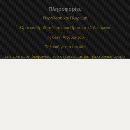
Πληροφορίες
Παράδοση και Πληρωμή
Όροι και Προϋποθέσεις και Προσωπικά Δεδομένα
Πολιτική Απορρήτου
Πολιτική για τα cookie
Σε περίπτωση διαφωνίας που σχετίζεται με μια ηλεκτρονική αγορά,
μπορείτε να χρησιμοποιήσετε τον ιστότοπο ORS
Τα δικαιώματά σας
Για Εμάς
Χάρτης τοποθεσίας
Επικοινωνία
Επαφές
Κατάστημα Flexzon Ltd