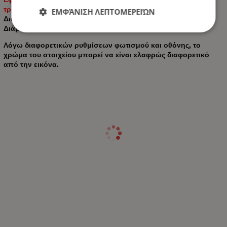
τρέιλερ, ρυμουλκούμενα κ.λπ.
ΕΜΦΆΝΙΣΗ ΛΕΠΤΟΜΕΡΕΙΏΝ
Διαστάσεις: Περίπου. 58 Χ 33 χλστ
Διάμετρος τρύπας: Περίπου. 17mm/19mm
Λόγω διαφορετικών ρυθμίσεων φωτισμού και οθόνης, το
χρώμα του στοιχείου μπορεί να είναι ελαφρώς διαφορετικό
από την εικόνα.