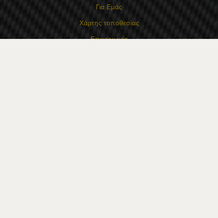
Για Εμάς
Χάρτης τοποθεσίας
Επικοινωνία
Επαφές
Κατάστημα Flexzon Ltd
16, Kaloyanovsko shose Str -6000 Στάρα Ζαγόρα
Τρόποι πληρωμής
Ακολουθήστε μας
© 2026
flexzon.gr
- Με επιφύλαξη παντός δικαιώματος.