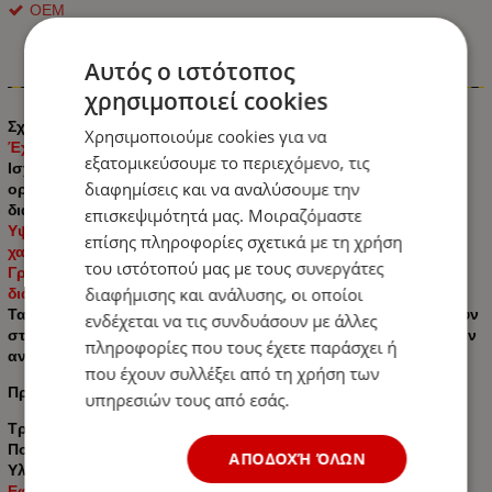
ΟΕΜ
Αυτός ο ιστότοπος
Πληροφορίες
χρησιμοποιεί cookies
Σχεδιασμένο για εύκολη αντικατάσταση
Χρησιμοποιούμε cookies για να
Έχουν εξαιρετική αγωγιμότητα
εξατομικεύσουμε το περιεχόμενο, τις
Ισχυρό και ανθεκτικό: Κατασκευασμένο από ισχυρό κράμα
διαφημίσεις και να αναλύσουμε την
ορείχαλκου, εξαιρετική αντοχή στη διάβρωση και μεγάλη
διάρκεια.
επισκεψιμότητά μας. Μοιραζόμαστε
Υψηλή αγωγιμότητα, μειωμένη παραμόρφωση τάσης και
επίσης πληροφορίες σχετικά με τη χρήση
χαμηλή απώλεια μετάδοσης.
του ιστότοπού μας με τους συνεργάτες
Γρήγορη αναγνώριση: (+) και (-) σφιγκτήρας, εύκολος στη
διαφήμισης και ανάλυσης, οι οποίοι
διάκριση, αποτρέποντας τον κίνδυνο ηλεκτροπληξίας.
Τα θετικά και αρνητικά κλιπ ακροδεκτών μπαταρίας ταιριάζουν
ενδέχεται να τις συνδυάσουν με άλλες
στα περισσότερα μοντέλα μπαταριών και είναι ιδανικά για την
πληροφορίες που τους έχετε παράσχει ή
αντικατάσταση φθαρμένων και διαβρωμένων ακροδεκτών.
που έχουν συλλέξει από τη χρήση των
Προσδιορισμός:
υπηρεσιών τους από εσάς.
Τροφοδοσία στον ακροδέκτη μπαταρίας: με βίδα
Ποσότητα: 2 τεμάχια
ΑΠΟΔΟΧΉ ΌΛΩΝ
Υλικό: κράμα ορείχαλκου
Εφαρμογή: Κατάλληλο για αυτοκίνητα, φορτηγά, σκάφη,