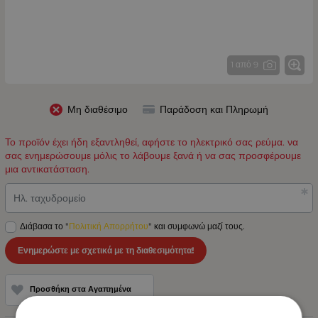
1 από 9
Μη διαθέσιμο
Παράδοση και Πληρωμή
Το προϊόν έχει ήδη εξαντληθεί, αφήστε το ηλεκτρικό σας ρεύμα. να
σας ενημερώσουμε μόλις το λάβουμε ξανά ή να σας προσφέρουμε
μια αντικατάσταση.
Ηλ. ταχυδρομείο
Διάβασα το "
Πολιτική Απορρήτου
" και συμφωνώ μαζί τους.
Ενημερώστε με σχετικά με τη διαθεσιμότητα!
Προσθήκη στα Αγαπημένα