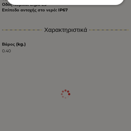
Οδός Νομικά: Σήμα Ε9
Επίπεδο αντοχής στο νερό: IP67
Χαρακτηριστικά
Βάρος (kg.)
0.40