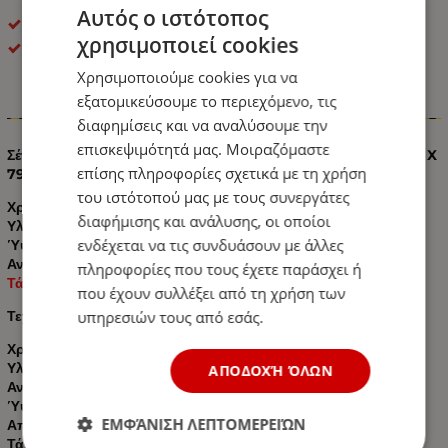
Αυτός ο ιστότοπος
LED Φανοί Πλευρικοί Όγκου
χρησιμοποιεί cookies
ΟΕΜ
Χρησιμοποιούμε cookies για να
εξατομικεύσουμε το περιεχόμενο, τις
Πληροφορίες
διαφημίσεις και να αναλύσουμε την
επισκεψιμότητά μας. Μοιραζόμαστε
Σέτ LED Όγκου Κερατάκια 24V IP66 Κόκκινό / Λευκό 185mm X
επίσης πληροφορίες σχετικά με τη χρήση
79mm X 160mm
του ιστότοπού μας με τους συνεργάτες
Χρώματα Led: Κόκκινο, Λευκό
διαφήμισης και ανάλυσης, οι οποίοι
Υλικό: Καουτσούκ βαρέως τύπου
ενδέχεται να τις συνδυάσουν με άλλες
Ύψος: 185 mm (7,28")
Αντικραδασμικό, Αδιάβροχο
πληροφορίες που τους έχετε παράσχει ή
Τάση λειτουργίας: 24V
που έχουν συλλέξει από τη χρήση των
Τεχνικές προδιαγραφές
υπηρεσιών τους από εσάς.
Χρώματα Led: Κόκκινο, Λευκό
Υλικό: Καουτσούκ βαρέως τύπου
ΑΠΟΔΟΧΉ ΌΛΩΝ
Αντικραδασμικό, Αδιάβροχο
Ύψος: 185 mm (7,28")
ΕΜΦΆΝΙΣΗ ΛΕΠΤΟΜΕΡΕΙΏΝ
Απόσταση μεταξύ οπών τοποθέτησης: 70 mm (2,75")
Τάση λειτουργίας: 24V