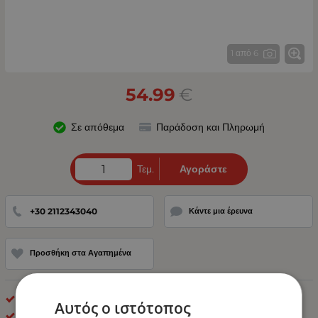
1 από 6
54.99
€
Σε απόθεμα
Παράδοση και Πληρωμή
Τεμ.
Αγοράστε
+30 2112343040
Κάντε μια έρευνα
Προσθήκη στα Αγαπημένα
Καλύμματα Φορτηγού
Αυτός ο ιστότοπος
ΟΕΜ