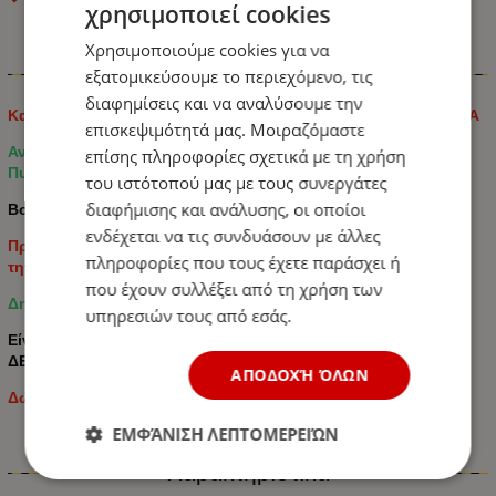
χρησιμοποιεί cookies
Χρησιμοποιούμε cookies για να
Πληροφορίες
εξατομικεύσουμε το περιεχόμενο, τις
διαφημίσεις και να αναλύσουμε την
Κατασκευασμένο από υψηλής ποιότητας ΟΙΚΟΛΟΓΙΚΟ ΔΕΡΜΑ
επισκεψιμότητά μας. Μοιραζόμαστε
Αντοχή στη Φθορά, Αδιάβροχο Αποτέλεσμα και Ισχυρή
επίσης πληροφορίες σχετικά με τη χρήση
Πυροπροστασία.
του ιστότοπού μας με τους συνεργάτες
διαφήμισης και ανάλυσης, οι οποίοι
Βολικό στη χρήση.
ενδέχεται να τις συνδυάσουν με άλλες
Προστατεύει τα καθίσματα του αυτοκινήτου σας διατηρώντας
πληροφορίες που τους έχετε παράσχει ή
την αρχική επένδυση ταπετσαρίας απο την φθορά.
που έχουν συλλέξει από τη χρήση των
Δημιουργήστε μια άνετη ατμόσφαιρα στο αυτοκίνητό σας.
υπηρεσιών τους από εσάς.
Είναι Κατασκευασμένο από υψηλής ποιότητας ΟΙΚΟΛΟΓΙΚΟ
ΔΕΡΜΑ
ΑΠΟΔΟΧΉ ΌΛΩΝ
Δώστε στον εαυτό σας τη χαρά και την άνεση.
ΕΜΦΆΝΙΣΗ ΛΕΠΤΟΜΕΡΕΙΏΝ
Χαρακτηριστικά