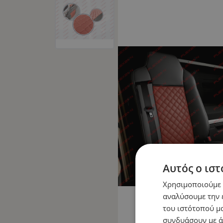
Αυτός ο ιστ
Χρησιμοποιούμε c
αναλύσουμε την 
του ιστότοπού μα
συνδυάσουν με ά