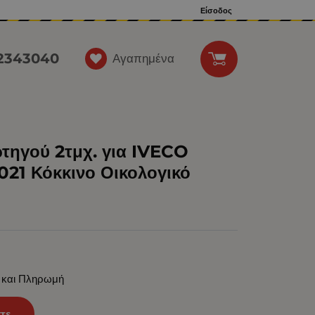
Είσοδος
12343040
Αγαπημένα
τηγού 2τμχ. για IVECO
21 Κόκκινο Οικολογικό
 και Πληρωμή
τε