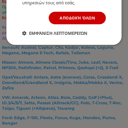
Εύκολο καθάρισμα και συντήρηση
υπηρεσιών τους από εσάς.
Προστατεύει την αρχική ταπετσαρία από λεκέδες, σκόνη και
φθορά
ΑΠΟΔΟΧΉ ΌΛΩΝ
Κομψός σχεδιασμός με εξαγωνικές διακοσμητικές ραφές
Κατάλληλο για τα περισσότερα επιβατικά αυτοκίνητα και
μοντέλα SUV.
ΕΜΦΆΝΙΣΗ ΛΕΠΤΟΜΕΡΕΙΏΝ
Δεν προορίζεται για βαν και επαγγελματικά οχήματα.
Renault: Austral, Captur, Clio, Kadjar, Koleos, Laguna,
Megane, Megane E-Tech, Rafale, Talisman
Nissan: Almera, Almera Classic/Tino, Juke, Leaf, Navara,
NP300, Pathfinder, Patrol, Primera, Qashqai (+2), X-Trail
Opel/Vauxhall: Antara, Astra (всички), Corsa, Crossland X,
Grandland/Grandland X, Insignia, Mokka/Mokka X, Vectra,
Zafira
VW: Amarok, Arteon, Atlas, Bora, Caddy, Golf (+Plus),
ID.3/4/5/7, Jetta, Passat (Alltrack/CC), Polo, T-Cross, T-Roc,
Taigo, Tiguan (+Allspace), Touareg
Ford: Edge, F-150, Fiesta, Focus, Kuga, Mondeo, Puma,
Ranger