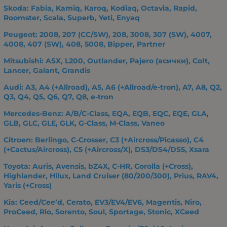
Skoda: Fabia, Kamiq, Karoq, Kodiaq, Octavia, Rapid,
Roomster, Scala, Superb, Yeti, Enyaq
Peugeot: 2008, 207 (CC/SW), 208, 3008, 307 (SW), 4007,
4008, 407 (SW), 408, 5008, Bipper, Partner
Mitsubishi: ASX, L200, Outlander, Pajero (всички), Colt,
Lancer, Galant, Grandis
Audi: A3, A4 (+Allroad), A5, A6 (+Allroad/e-tron), A7, A8, Q2,
Q3, Q4, Q5, Q6, Q7, Q8, e-tron
Mercedes-Benz: A/B/C-Class, EQA, EQB, EQC, EQE, GLA,
GLB, GLC, GLE, GLK, G-Class, M-Class, Vaneo
Citroen: Berlingo, C-Crosser, C3 (+Aircross/Picasso), C4
(+Cactus/Aircross), C5 (+Aircross/X), DS3/DS4/DS5, Xsara
Toyota: Auris, Avensis, bZ4X, C-HR, Corolla (+Cross),
Highlander, Hilux, Land Cruiser (80/200/300), Prius, RAV4,
Yaris (+Cross)
Kia: Ceed/Cee’d, Cerato, EV3/EV4/EV6, Magentis, Niro,
ProCeed, Rio, Sorento, Soul, Sportage, Stonic, XCeed