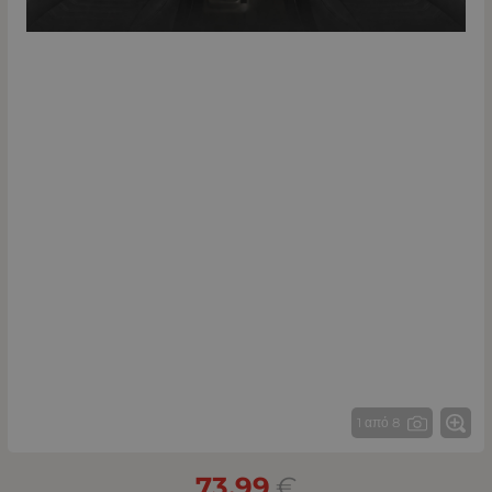
1 από 8
73.99
€