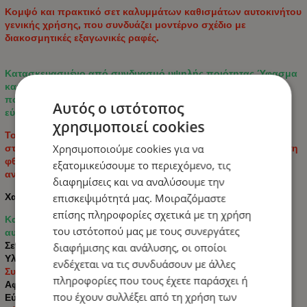
Κομψό και πρακτικό σετ καλυμμάτων καθισμάτων αυτοκινήτου
γενικής χρήσης, που συνδυάζει μοντέρνο σχέδιο με
διακοσμητικές εξαγωνικές ραφές.
Κατασκευασμένο από συνδυασμό υψηλής ποιότητας Ύφασμα
και ECO Δέρμα, μαλακού υφάσματος και ανθεκτικού
πολυεστερικού υφάσματος για άνεση, ανθεκτικότητα και
Αυτός ο ιστότοπος
εύκολη συντήρηση.
χρησιμοποιεί cookies
Το σετ είναι κατάλληλο για τα περισσότερα αυτοκίνητα με
Χρησιμοποιούμε cookies για να
στάνταρ εσωτερικό και παρέχει προστασία από τη βρωμιά, τη
φθορά και την καθημερινή χρήση, ενώ παράλληλα
εξατομικεύσουμε το περιεχόμενο, τις
αναζωογονεί το εσωτερικό του αυτοκινήτου.
διαφημίσεις και να αναλύσουμε την
Χαρακτηριστικά:
επισκεψιμότητά μας. Μοιραζόμαστε
επίσης πληροφορίες σχετικά με τη χρήση
Καθολικό μέγεθος - ταιριάζει στα περισσότερα μοντέλα
του ιστότοπού μας με τους συνεργάτες
αυτοκινήτων
Σετ: 9 τεμάχια
διαφήμισης και ανάλυσης, οι οποίοι
Υλικά: οικολογικό δέρμα / υψηλής ποιότητας Ύφασμα
ενδέχεται να τις συνδυάσουν με άλλες
Συμβατό με σύστημα αερόσακων
πληροφορίες που τους έχετε παράσχει ή
Αφαιρούμενα καλύμματα προσκέφαλων
που έχουν συλλέξει από τη χρήση των
Εύκολη συναρμολόγηση και αποσυναρμολόγηση