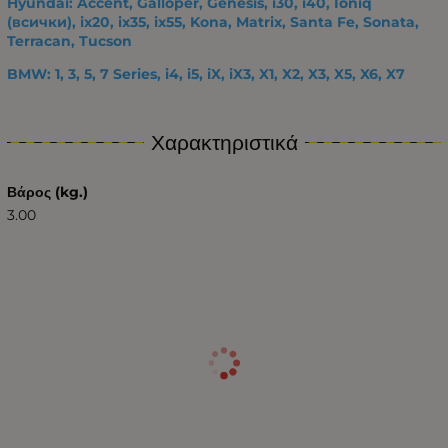
Hyundai: Accent, Galloper, Genesis, i30, i40, Ioniq
(всички), ix20, ix35, ix55, Kona, Matrix, Santa Fe, Sonata,
Terracan, Tucson
BMW: 1, 3, 5, 7 Series, i4, i5, iX, iX3, X1, X2, X3, X5, X6, X7
Χαρακτηριστικά
Βάρος (kg.)
3.00