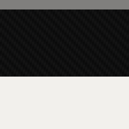
Πληροφορίες
Παράδοση και Πληρωμή
Όροι και Προϋποθέσεις και Προσωπικά Δεδομένα
Πολιτική Απορρήτου