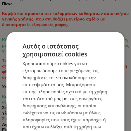
Πίσω
Κομψό και πρακτικό σετ καλυμμάτων καθισμάτων αυτοκινήτου
γενικής χρήσης, που συνδυάζει μοντέρνο σχέδιο με
διακοσμητικές εξαγωνικές ραφές.
Κατασκευασμένο από συνδυασμό υψηλής ποιότητας Ύφασμα,
Αυτός ο ιστότοπος
μαλακού υφάσματος και ανθεκτικού πολυεστερικού υφάσματος
για άνεση, ανθεκτικότητα και εύκολη συντήρηση.
χρησιμοποιεί cookies
Το σετ είναι κατάλληλο για τα περισσότερα αυτοκίνητα με
Χρησιμοποιούμε cookies για να
στάνταρ εσωτερικό και παρέχει προστασία από τη βρωμιά, τη
εξατομικεύσουμε το περιεχόμενο, τις
φθορά και την καθημερινή χρήση, ενώ παράλληλα
αναζωογονεί το εσωτερικό του αυτοκινήτου.
διαφημίσεις και να αναλύσουμε την
επισκεψιμότητά μας. Μοιραζόμαστε
Χαρακτηριστικά:
επίσης πληροφορίες σχετικά με τη χρήση
Καθολικό μέγεθος - ταιριάζει στα περισσότερα μοντέλα
του ιστότοπού μας με τους συνεργάτες
αυτοκινήτων
διαφήμισης και ανάλυσης, οι οποίοι
Σετ: 9 τεμάχια
ενδέχεται να τις συνδυάσουν με άλλες
Υλικά: οικολογικό δέρμα / υψηλής ποιότητας Ύφασμα
Συμβατό με σύστημα αερόσακων
πληροφορίες που τους έχετε παράσχει ή
Αφαιρούμενα καλύμματα προσκέφαλων
που έχουν συλλέξει από τη χρήση των
Εύκολη συναρμολόγηση και αποσυναρμολόγηση