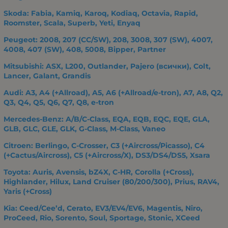
Skoda: Fabia, Kamiq, Karoq, Kodiaq, Octavia, Rapid,
Roomster, Scala, Superb, Yeti, Enyaq
Peugeot: 2008, 207 (CC/SW), 208, 3008, 307 (SW), 4007,
4008, 407 (SW), 408, 5008, Bipper, Partner
Mitsubishi: ASX, L200, Outlander, Pajero (всички), Colt,
Lancer, Galant, Grandis
Audi: A3, A4 (+Allroad), A5, A6 (+Allroad/e-tron), A7, A8, Q2,
Q3, Q4, Q5, Q6, Q7, Q8, e-tron
Mercedes-Benz: A/B/C-Class, EQA, EQB, EQC, EQE, GLA,
GLB, GLC, GLE, GLK, G-Class, M-Class, Vaneo
Citroen: Berlingo, C-Crosser, C3 (+Aircross/Picasso), C4
(+Cactus/Aircross), C5 (+Aircross/X), DS3/DS4/DS5, Xsara
Toyota: Auris, Avensis, bZ4X, C-HR, Corolla (+Cross),
Highlander, Hilux, Land Cruiser (80/200/300), Prius, RAV4,
Yaris (+Cross)
Kia: Ceed/Cee’d, Cerato, EV3/EV4/EV6, Magentis, Niro,
ProCeed, Rio, Sorento, Soul, Sportage, Stonic, XCeed