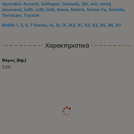
Hyundai: Accent, Galloper, Genesis, i30, i40, Ioniq
(всички), ix20, ix35, ix55, Kona, Matrix, Santa Fe, Sonata,
Terracan, Tucson
BMW: 1, 3, 5, 7 Series, i4, i5, iX, iX3, X1, X2, X3, X5, X6, X7
Χαρακτηριστικά
Βάρος (kg.)
3.00