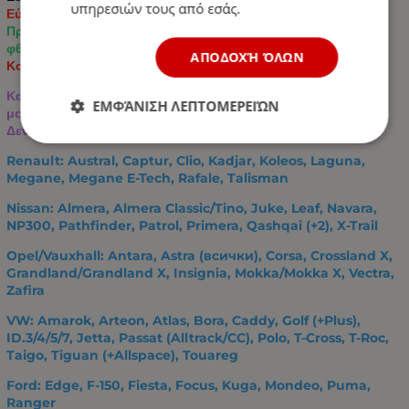
υπηρεσιών τους από εσάς.
Εύκολο καθάρισμα και συντήρηση
Προστατεύει την αρχική ταπετσαρία από λεκέδες, σκόνη και
φθορά
ΑΠΟΔΟΧΉ ΌΛΩΝ
Κομψός σχεδιασμός με εξαγωνικές διακοσμητικές ραφές
Κατάλληλο για τα περισσότερα επιβατικά αυτοκίνητα και
ΕΜΦΆΝΙΣΗ ΛΕΠΤΟΜΕΡΕΙΏΝ
μοντέλα SUV.
Δεν προορίζεται για βαν και επαγγελματικά οχήματα.
Renault: Austral, Captur, Clio, Kadjar, Koleos, Laguna,
Megane, Megane E-Tech, Rafale, Talisman
Nissan: Almera, Almera Classic/Tino, Juke, Leaf, Navara,
NP300, Pathfinder, Patrol, Primera, Qashqai (+2), X-Trail
Opel/Vauxhall: Antara, Astra (всички), Corsa, Crossland X,
Grandland/Grandland X, Insignia, Mokka/Mokka X, Vectra,
Zafira
VW: Amarok, Arteon, Atlas, Bora, Caddy, Golf (+Plus),
ID.3/4/5/7, Jetta, Passat (Alltrack/CC), Polo, T-Cross, T-Roc,
Taigo, Tiguan (+Allspace), Touareg
Ford: Edge, F-150, Fiesta, Focus, Kuga, Mondeo, Puma,
Ranger