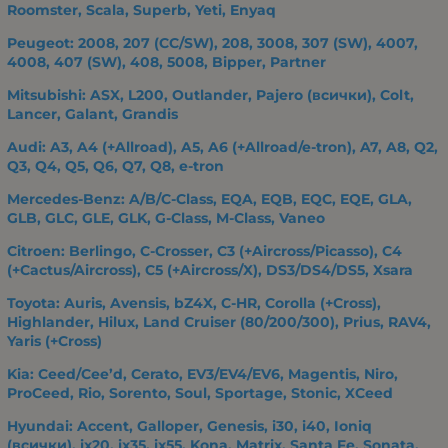
Roomster, Scala, Superb, Yeti, Enyaq
Peugeot: 2008, 207 (CC/SW), 208, 3008, 307 (SW), 4007,
4008, 407 (SW), 408, 5008, Bipper, Partner
Mitsubishi: ASX, L200, Outlander, Pajero (всички), Colt,
Lancer, Galant, Grandis
Audi: A3, A4 (+Allroad), A5, A6 (+Allroad/e-tron), A7, A8, Q2,
Q3, Q4, Q5, Q6, Q7, Q8, e-tron
Mercedes-Benz: A/B/C-Class, EQA, EQB, EQC, EQE, GLA,
GLB, GLC, GLE, GLK, G-Class, M-Class, Vaneo
Citroen: Berlingo, C-Crosser, C3 (+Aircross/Picasso), C4
(+Cactus/Aircross), C5 (+Aircross/X), DS3/DS4/DS5, Xsara
Toyota: Auris, Avensis, bZ4X, C-HR, Corolla (+Cross),
Highlander, Hilux, Land Cruiser (80/200/300), Prius, RAV4,
Yaris (+Cross)
Kia: Ceed/Cee’d, Cerato, EV3/EV4/EV6, Magentis, Niro,
ProCeed, Rio, Sorento, Soul, Sportage, Stonic, XCeed
Hyundai: Accent, Galloper, Genesis, i30, i40, Ioniq
(всички), ix20, ix35, ix55, Kona, Matrix, Santa Fe, Sonata,