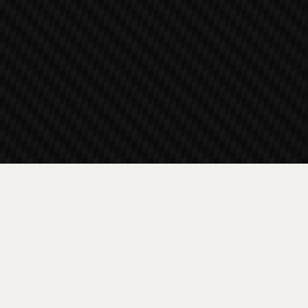
Πληροφορίες
Παράδοση και Πληρωμή
Όροι και Προϋποθέσεις και Προσωπικά Δεδομένα
Πολιτική Απορρήτου
Πολιτική για τα cookie