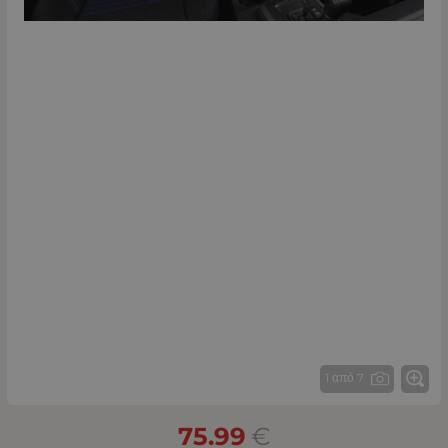
1 από 7
75.99
€