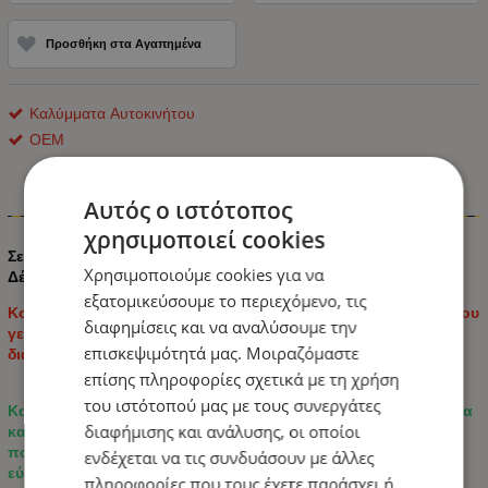
Προσθήκη στα Αγαπημένα
Καλύμματα Αυτοκινήτου
ΟΕΜ
Αυτός ο ιστότοπος
Πληροφορίες
χρησιμοποιεί cookies
Σετ Καλύμματα Αυτοκινήτου Panda 2+1 Ύφασμα και ECO
Χρησιμοποιούμε cookies για να
Δέρμα Εμπρός και Πίσω
εξατομικεύσουμε το περιεχόμενο, τις
Κομψό και πρακτικό σετ καλυμμάτων καθισμάτων αυτοκινήτου
διαφημίσεις και να αναλύσουμε την
γενικής χρήσης, που συνδυάζει μοντέρνο σχέδιο με
επισκεψιμότητά μας. Μοιραζόμαστε
διακοσμητικές εξαγωνικές ραφές.
επίσης πληροφορίες σχετικά με τη χρήση
του ιστότοπού μας με τους συνεργάτες
Κατασκευασμένο από συνδυασμό υψηλής ποιότητας Ύφασμα
διαφήμισης και ανάλυσης, οι οποίοι
και ECO Δέρμα, μαλακού υφάσματος και ανθεκτικού
πολυεστερικού υφάσματος για άνεση, ανθεκτικότητα και
ενδέχεται να τις συνδυάσουν με άλλες
εύκολη συντήρηση.
πληροφορίες που τους έχετε παράσχει ή