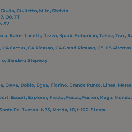
 Giulia, Giulietta, Mito, Stelvio
Q7, Q8, TT
6, X7
ica, Kalos, Lacetti, Rezzo, Spark, Suburban, Tahoe, Trax, 
C4, C4 Cactus, C4 Picasso, C4 Grand Picasso, C5, C5 Aircros
ero, Sandero Stepway
ea, Brava, Doblo, Egea, Fiorino, Grande Punto, Linea, Marea,
port, Escort, Explorer, Fiesta, Focus, Fusion, Kuga, Mond
 Santa Fe, Tucson, ix35, Matrix, H1, H100, Starex