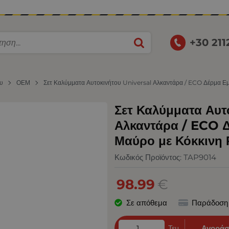
+30 21
ου
ΟΕΜ
Σετ Καλύμματα Αυτοκινήτου Universal Αλκαντάρα / ECO Δέρμα Εμ
Σετ Καλύμματα Αυτ
Αλκαντάρα / ECO 
Μαύρο με Κόκκινη 
Κωδικός Προϊόντος:
TAP9014
98.99
€
Σε απόθεμα
Παράδοση
Τεμ.
Αγοράσ