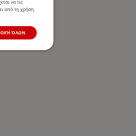
εται να τις
ει από τη χρήση
ΔΟΧΉ ΌΛΩΝ