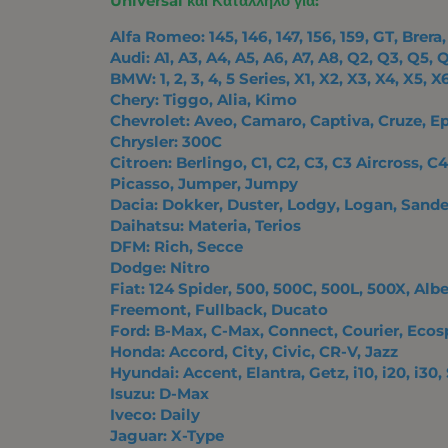
Universal και Κατάλληλο για:
Alfa Romeo: 145, 146, 147, 156, 159, GT, Brera,
Audi: A1, A3, A4, A5, A6, A7, A8, Q2, Q3, Q5, 
BMW: 1, 2, 3, 4, 5 Series, X1, X2, X3, X4, X5, X
Chery: Tiggo, Alia, Kimo
Chevrolet: Aveo, Camaro, Captiva, Cruze, Ep
Chrysler: 300C
Citroen: Berlingo, C1, C2, C3, C3 Aircross, 
Picasso, Jumper, Jumpy
Dacia: Dokker, Duster, Lodgy, Logan, Sand
Daihatsu: Materia, Terios
DFM: Rich, Secce
Dodge: Nitro
Fiat: 124 Spider, 500, 500C, 500L, 500X, Alb
Freemont, Fullback, Ducato
Ford: B-Max, C-Max, Connect, Courier, Ecos
Honda: Accord, City, Civic, CR-V, Jazz
Hyundai: Accent, Elantra, Getz, i10, i20, i30,
Isuzu: D-Max
Iveco: Daily
Jaguar: X-Type