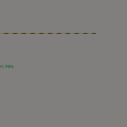
υς όψη.