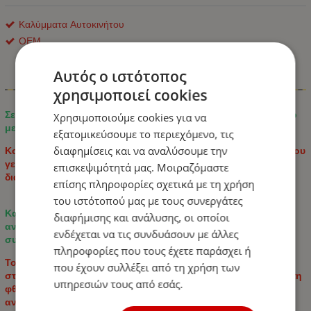
Καλύμματα Αυτοκινήτου
ΟΕΜ
Αυτός ο ιστότοπος
Πληροφορίες
χρησιμοποιεί cookies
Σετ Καλύμματα Αυτοκινήτου Universal 2+1 ECO Δέρμα Μαύρο
Χρησιμοποιούμε cookies για να
με Λευκό Κέντημα
εξατομικεύσουμε το περιεχόμενο, τις
διαφημίσεις και να αναλύσουμε την
Κομψό και πρακτικό σετ καλυμμάτων καθισμάτων αυτοκινήτου
γενικής χρήσης, που συνδυάζει μοντέρνο σχέδιο με
επισκεψιμότητά μας. Μοιραζόμαστε
διακοσμητικές εξαγωνικές ραφές.
επίσης πληροφορίες σχετικά με τη χρήση
του ιστότοπού μας με τους συνεργάτες
Κατασκευασμένο από συνδυασμό υψηλής ποιότητας
διαφήμισης και ανάλυσης, οι οποίοι
ανθεκτικού ECO Δέρμα για άνεση, ανθεκτικότητα και εύκολη
ενδέχεται να τις συνδυάσουν με άλλες
συντήρηση.
πληροφορίες που τους έχετε παράσχει ή
Το σετ είναι κατάλληλο για τα περισσότερα αυτοκίνητα με
που έχουν συλλέξει από τη χρήση των
στάνταρ εσωτερικό και παρέχει προστασία από τη βρωμιά, τη
υπηρεσιών τους από εσάς.
φθορά και την καθημερινή χρήση, ενώ παράλληλα
αναζωογονεί το εσωτερικό του αυτοκινήτου.