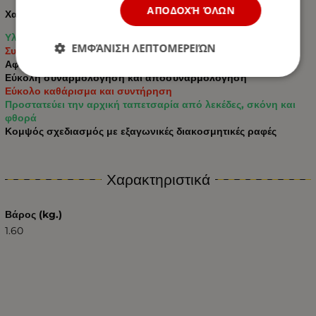
ΑΠΟΔΟΧΉ ΌΛΩΝ
Χαρακτηριστικά:
Υλικά: οικολογικό δέρμα υψηλής ποιότητας
ΕΜΦΆΝΙΣΗ ΛΕΠΤΟΜΕΡΕΙΏΝ
Συμβατό με σύστημα αερόσακων
Αφαιρούμενα καλύμματα προσκέφαλων
Εύκολη συναρμολόγηση και αποσυναρμολόγηση
Εύκολο καθάρισμα και συντήρηση
Προστατεύει την αρχική ταπετσαρία από λεκέδες, σκόνη και
φθορά
Κομψός σχεδιασμός με εξαγωνικές διακοσμητικές ραφές
Χαρακτηριστικά
Βάρος (kg.)
1.60