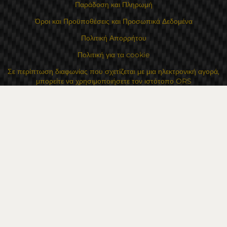
Παράδοση και Πληρωμή
Όροι και Προϋποθέσεις και Προσωπικά Δεδομένα
Πολιτική Απορρήτου
Πολιτική για τα cookie
Σε περίπτωση διαφωνίας που σχετίζεται με μια ηλεκτρονική αγορά,
μπορείτε να χρησιμοποιήσετε τον ιστότοπο ORS
Τα δικαιώματά σας
Για Εμάς
Χάρτης τοποθεσίας
Επικοινωνία
Επαφές
Κατάστημα Flexzon Ltd
16, Kaloyanovsko shose Str -6000 Στάρα Ζαγόρα