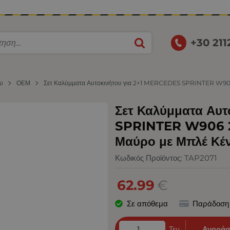
+30 21
ου
ΟΕΜ
Σετ Καλύμματα Αυτοκινήτου για 2+1 MERCEDES SPRINTER W906
Σετ Καλύμματα Αυ
SPRINTER W906 2
Μαύρο με Μπλέ Κέ
Κωδικός Προϊόντος:
TAP2071
62.99
€
Σε απόθεμα
Παράδοση
Τεμ.
Αγοράσ