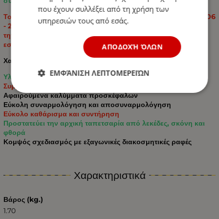
συντήρηση.
που έχουν συλλέξει από τη χρήση των
Το σετ είναι κατάλληλο για MERCEDES SPRINTER W906 2006
υπηρεσιών τους από εσάς.
- 2018 και παρέχει προστασία από τη βρωμιά, τη φθορά και
την καθημερινή χρήση, ενώ παράλληλα αναζωογονεί το
εσωτερικό του αυτοκινήτου.
ΑΠΟΔΟΧΉ ΌΛΩΝ
Χαρακτηριστικά:
ΕΜΦΆΝΙΣΗ ΛΕΠΤΟΜΕΡΕΙΏΝ
Υλικά: οικολογικό δέρμα υψηλής ποιότητας
Συμβατό με σύστημα αερόσακων
Αφαιρούμενα καλύμματα προσκέφαλων
Εύκολη συναρμολόγηση και αποσυναρμολόγηση
Εύκολο καθάρισμα και συντήρηση
Προστατεύει την αρχική ταπετσαρία από λεκέδες, σκόνη και
φθορά
Κομψός σχεδιασμός με εξαγωνικές διακοσμητικές ραφές
Χαρακτηριστικά
Βάρος (kg.)
1.70