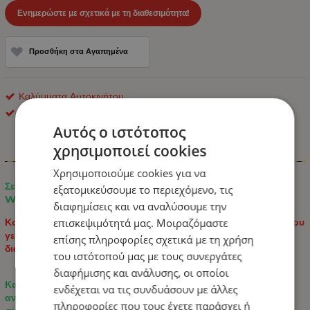
Ενημερώστε με σχετικά με τη διαθεσιμότητα!
Προσθήκη στα Αγαπημένα
Καλύμματα Αυτοκινήτου
ΟΕΜ
Αυτός ο ιστότοπος
χρησιμοποιεί cookies
Πληροφορίες
Χρησιμοποιούμε cookies για να
Σετ Καλύμματα Αυτοκινήτου για 2+1 MERCEDES SPRINTER
εξατομικεύσουμε το περιεχόμενο, τις
W906 2006 - 2018 ECO Δέρμα Μαύρο με Λευκό Κέντημα
διαφημίσεις και να αναλύσουμε την
επισκεψιμότητά μας. Μοιραζόμαστε
Κομψό και πρακτικό σετ καλυμμάτων καθισμάτων αυτοκινήτου
γενικής χρήσης, που συνδυάζει μοντέρνο σχέδιο με
επίσης πληροφορίες σχετικά με τη χρήση
διακοσμητικές εξαγωνικές ραφές.
του ιστότοπού μας με τους συνεργάτες
διαφήμισης και ανάλυσης, οι οποίοι
Κατασκευασμένο από συνδυασμό υψηλής ποιότητας
ενδέχεται να τις συνδυάσουν με άλλες
ανθεκτικού ECO Δέρμα για άνεση, ανθεκτικότητα και εύκολη
πληροφορίες που τους έχετε παράσχει ή