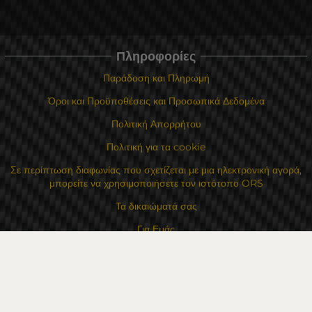
Πληροφορίες
Παράδοση και Πληρωμή
Όροι και Προϋποθέσεις και Προσωπικά Δεδομένα
Πολιτική Απορρήτου
Πολιτική για τα cookie
Σε περίπτωση διαφωνίας που σχετίζεται με μια ηλεκτρονική αγορά,
μπορείτε να χρησιμοποιήσετε τον ιστότοπο ORS
Τα δικαιώματά σας
Για Εμάς
Χάρτης τοποθεσίας
Επικοινωνία