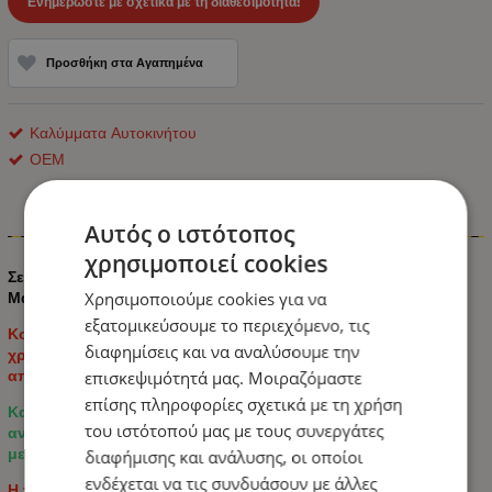
Ενημερώστε με σχετικά με τη διαθεσιμότητα!
Προσθήκη στα Αγαπημένα
Καλύμματα Αυτοκινήτου
ΟΕΜ
Αυτός ο ιστότοπος
Πληροφορίες
χρησιμοποιεί cookies
Σετ Καλύμματα Αυτοκινήτου ECO Δέρμα Εμπρός και Πίσω
Χρησιμοποιούμε cookies για να
Μαύρο με Γκρί Ρίγα και Γκρί Ραφή
εξατομικεύσουμε το περιεχόμενο, τις
Κομψό σετ καλυμμάτων καθισμάτων αυτοκινήτου γενικής
διαφημίσεις και να αναλύσουμε την
χρήσης σε κομψό μαύρο σχέδιο με μοντέρνες λεπτομέρειες
από ανθρακονήματα.
επισκεψιμότητά μας. Μοιραζόμαστε
επίσης πληροφορίες σχετικά με τη χρήση
Κατασκευασμένο από υψηλής ποιότητας οικολογικό δέρμα,
του ιστότοπού μας με τους συνεργάτες
ανθεκτικό ύφασμα και αναπνεύσιμο κεντρικό ύφασμα για
μεγαλύτερη άνεση κατά την καθημερινή οδήγηση.
διαφήμισης και ανάλυσης, οι οποίοι
ενδέχεται να τις συνδυάσουν με άλλες
Η ταπετσαρία προστατεύει τα αυθεντικά καθίσματα από