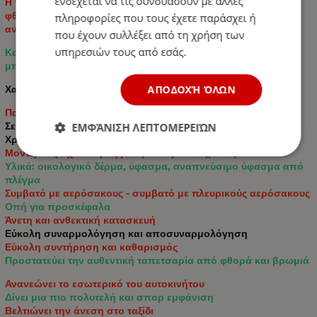
ενδέχεται να τις συνδυάσουν με άλλες
Η ταπετσαρία προστατεύει τα αυθεντικά καθίσματα από
φθορά, βρωμιά, λεκέδες και γρατσουνιές, ενώ ταυτόχρονα
πληροφορίες που τους έχετε παράσχει ή
ανανεώνει το εσωτερικό του αυτοκινήτου.
που έχουν συλλέξει από τη χρήση των
υπηρεσιών τους από εσάς.
Κατάλληλο για τα περισσότερα αυτοκίνητα με στάνταρ
μπροστινά και πίσω καθίσματα.
Χαρακτηριστικά:
ΑΠΟΔΟΧΉ ΌΛΩΝ
Παγκόσμιο μέγεθος - ταιριάζει στα περισσότερα αυτοκίνητα
Σετ: 9 τεμάχια
ΕΜΦΆΝΙΣΗ ΛΕΠΤΟΜΕΡΕΙΏΝ
Χρώμα: Μαύρο με Γκρί Ραφή
Μοντέρνος σχεδιασμός με εφέ ανθρακονήματος
Υλικά: οικολογικό δέρμα, ύφασμα, αναπνεύσιμο ύφασμα από
πλέγμα
Συμβατό με αερόσακους - συμβατό με πλευρικούς αερόσακους
Οπή για προσκέφαλα
Άνετη και ανθεκτική κατασκευή
Εύκολη συναρμολόγηση και αποσυναρμολόγηση
Εύκολη συντήρηση και καθαρισμός
Προστατεύει την αυθεντική ταπετσαρία από φθορά και βρωμιά
Ανανεώνει το εσωτερικό του αυτοκινήτου
Δίνει μια πιο πολυτελή και σπορ εμφάνιση
Βελτιώνει την άνεση στο ταξίδι