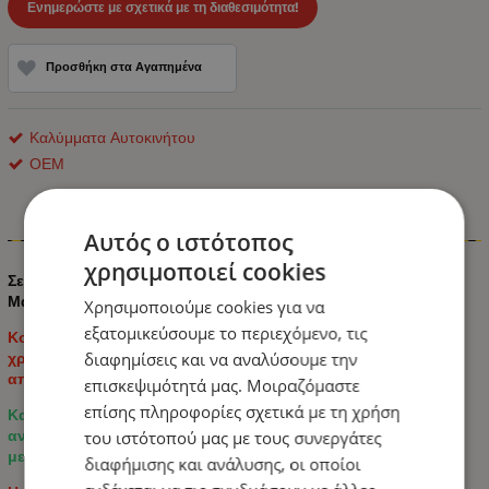
Ενημερώστε με σχετικά με τη διαθεσιμότητα!
Προσθήκη στα Αγαπημένα
Καλύμματα Αυτοκινήτου
ΟΕΜ
Πληροφορίες
Αυτός ο ιστότοπος
χρησιμοποιεί cookies
Σετ Καλύμματα Αυτοκινήτου ECO Δέρμα Εμπρός και Πίσω
Μαύρο με Γκρί Ραφή
Χρησιμοποιούμε cookies για να
εξατομικεύσουμε το περιεχόμενο, τις
Κομψό σετ καλυμμάτων καθισμάτων αυτοκινήτου γενικής
χρήσης σε κομψό μαύρο σχέδιο με μοντέρνες λεπτομέρειες
διαφημίσεις και να αναλύσουμε την
από ανθρακονήματα.
επισκεψιμότητά μας. Μοιραζόμαστε
επίσης πληροφορίες σχετικά με τη χρήση
Κατασκευασμένο από υψηλής ποιότητας οικολογικό δέρμα,
ανθεκτικό ύφασμα και αναπνεύσιμο κεντρικό ύφασμα για
του ιστότοπού μας με τους συνεργάτες
μεγαλύτερη άνεση κατά την καθημερινή οδήγηση.
διαφήμισης και ανάλυσης, οι οποίοι