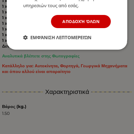
1 x Καλώδια μπαταρίας
υπηρεσιών τους από εσάς.
1 x Ανακλαστικό γιλέκο
1 x Σφυρί έκτακτης ανάγκης
1 x Γάντια
ΑΠΟΔΟΧΉ ΌΛΩΝ
1 x Αδιάβροχο
1 x Κατσαβίδι
1 x Μονωτική Ταινία
ΕΜΦΆΝΙΣΗ ΛΕΠΤΟΜΕΡΕΙΏΝ
1 x LED Φώς Φλάς Λάμψη (με μπαταρίες 2Χ AA για τη λάμπα)
Δεν περιλαμβάνονται
Αναλυτικά βλέπετε στης Φωτογραφίες
Κατάλληλο για: Αυτοκίνητα, Φορτηγά, Γεωργικά Μηχανήματα
και όπου αλλού είναι απαραίτητο
Χαρακτηριστικά
Βάρος (kg.)
1.50