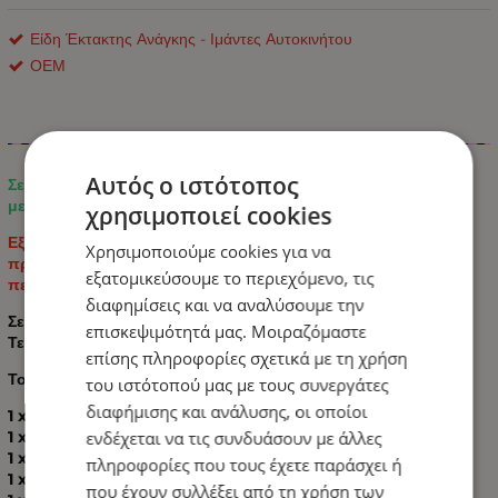
Είδη Έκτακτης Ανάγκης - Ιμάντες Αυτοκινήτου
ΟΕΜ
Πληροφορίες
Αυτός ο ιστότοπος
Σετ αυτοκινήτου έκτακτης ανάγκης 11τμχ με Βαλιτσάκι
μεταφοράς ( Κώνος Φωτιζόμενος ).
χρησιμοποιεί cookies
Εξοπλίστε πλήρως το αυτοκίνητό σας για τη διασφάλιση της
Χρησιμοποιούμε cookies για να
προσωπικής σας ασφάλειας και την αντιμετώπιση έκτακτων
εξατομικεύσουμε το περιεχόμενο, τις
περιστατικών.
διαφημίσεις και να αναλύσουμε την
Σετ Εκτάκτου Ανάγκης Αυτοκινήτου Κώνος Φωτιζόμενος 11
επισκεψιμότητά μας. Μοιραζόμαστε
Τεμαχίων
επίσης πληροφορίες σχετικά με τη χρήση
Το σετ περιλαμβάνει:
του ιστότοπού μας με τους συνεργάτες
διαφήμισης και ανάλυσης, οι οποίοι
1 x Βαλιτσάκι μεταφοράς ( Κώνος Φωτιζόμενος )
ενδέχεται να τις συνδυάσουν με άλλες
1 x Μαχαίρι Λεπίδα
1 x Γιλέκο ασφαλείας
πληροφορίες που τους έχετε παράσχει ή
1 x Μυτοτσιμπιδο
που έχουν συλλέξει από τη χρήση των