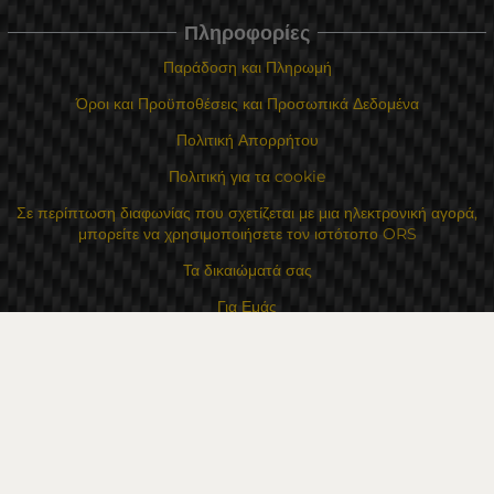
Πληροφορίες
Παράδοση και Πληρωμή
Όροι και Προϋποθέσεις και Προσωπικά Δεδομένα
Πολιτική Απορρήτου
Πολιτική για τα cookie
Σε περίπτωση διαφωνίας που σχετίζεται με μια ηλεκτρονική αγορά,
μπορείτε να χρησιμοποιήσετε τον ιστότοπο ORS
Τα δικαιώματά σας
Για Εμάς
Χάρτης τοποθεσίας
Επικοινωνία
Επαφές
Κατάστημα Flexzon Ltd