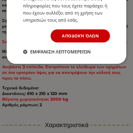
κατάλληλο για αυτοκίνητα με μέγιστο πλάτος ελαστικού 210
πληροφορίες που τους έχετε παράσχει ή
mm.
που έχουν συλλέξει από τη χρήση των
υπηρεσιών τους από εσάς.
Σημειώστε ότι το πλάτος των ελαστικών μπορεί να είναι
μεγαλύτερο, αλλά σε αυτήν την περίπτωση θα βγουν έξω από
τη ράμπα.
ΑΠΟΔΟΧΉ ΌΛΩΝ
Συνιστάται να χρησιμοποιείτε και τις δύο ράμπες ταυτόχρονα.
Με αυτόν τον τρόπο, μειώνεται σημαντικά ο κίνδυνος
ΕΜΦΆΝΙΣΗ ΛΕΠΤΟΜΕΡΕΙΏΝ
ανισορροπίας μεταξύ των τροχών.
Ανεβάστε 3 επίπεδα. Επιτρέπουν το κλείδωμα των οχημάτων
σε ένα ορισμένο ύψος για να αποτρέψουν την κύλισή τους
προς τα πίσω.
Τεχνικά δεδομένα:
Διαστάσεις: 610 x 210 x 120 mm
Μέγιστη χωρητικότητα: 2000 kg
Αριθμός ράμπων: 2
Χαρακτηριστικά