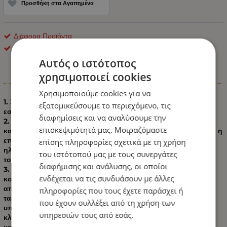
Προσθήκη στα Αγαπημένα
Διάφορα Προϊόντα
ΟΕΜ
Αυτός ο ιστότοπος
χρησιμοποιεί cookies
Πληροφορίες
Χρησιμοποιούμε cookies για να
1. Σετ 100 τεμαχίων (κοίλος δακτύλιος, εξωτερικός δακτύλιος,
εξατομικεύσουμε το περιεχόμενο, τις
εσωτερικός δακτύλιος) και κλιπ.
διαφημίσεις και να αναλύσουμε την
2.
ΥΛΙΚΟ ΥΨΗΛΗΣ ΠΟΙΟΤΗΤΑΣ
Τα κλιπ και η πένσα είναι
επισκεψιμότητά μας. Μοιραζόμαστε
κατασκευασμένα από ανοξείδωτο χάλυβα υψηλής ποιότητας, η
επιφάνεια των κλιπ έχει υποστεί επεξεργασία με
επίσης πληροφορίες σχετικά με τη χρήση
ηλεκτρολυτική επιμετάλλωση χωρίς νικέλιο, η οποία είναι μη
του ιστότοπού μας με τους συνεργάτες
τοξική, άοσμη και ανθεκτική.
διαφήμισης και ανάλυσης, οι οποίοι
3. Εύκολη αποθήκευση: Η πένσα κουμπιών συνοδεύεται από
ενδέχεται να τις συνδυάσουν με άλλες
κουτί αποθήκευσης, μπορείτε να ταξινομήσετε και να
αποθηκεύσετε τα κουμπιά στο κουτί, είναι πολύ βολικό να τα
πληροφορίες που τους έχετε παράσχει ή
ταξινομήσετε και να τα πάρετε όταν το χρησιμοποιείτε,
που έχουν συλλέξει από τη χρήση των
υπάρχει κλειδαριά στην πένσα κουμπιών, μπορείτε να την
υπηρεσιών τους από εσάς.
κλειδώσετε όταν δεν χρησιμοποιείται, η αποθήκευση δεν