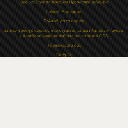
Όροι και Προϋποθέσεις και Προσωπικά Δεδομένα
Πολιτική Απορρήτου
Πολιτική για τα cookie
Σε περίπτωση διαφωνίας που σχετίζεται με μια ηλεκτρονική αγορά,
μπορείτε να χρησιμοποιήσετε τον ιστότοπο ORS
Τα δικαιώματά σας
Για Εμάς
Χάρτης τοποθεσίας
Επικοινωνία
Επαφές
Κατάστημα Flexzon Ltd
16, Kaloyanovsko shose Str -6000 Στάρα Ζαγόρα
Τρόποι πληρωμής