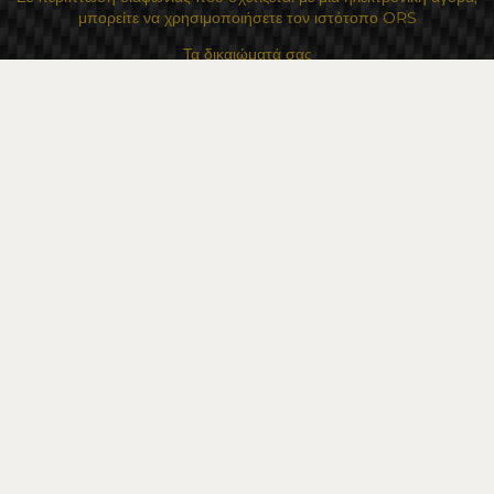
μπορείτε να χρησιμοποιήσετε τον ιστότοπο ORS
Τα δικαιώματά σας
Για Εμάς
Χάρτης τοποθεσίας
Επικοινωνία
Επαφές
Κατάστημα Flexzon Ltd
16, Kaloyanovsko shose Str -6000 Στάρα Ζαγόρα
Τρόποι πληρωμής
Ακολουθήστε μας