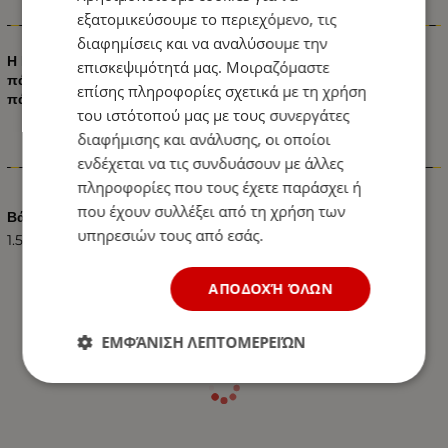
εξατομικεύσουμε το περιεχόμενο, τις
Πληροφορίες
διαφημίσεις και να αναλύσουμε την
Η Βάση πάνελ 60Χ60 για εξωτερική τοποθέτηση κάνει το
επισκεψιμότητά μας. Μοιραζόμαστε
πάνελ πολυμορφικό και σας επιτρέπει να τοποθετήσετε το
επίσης πληροφορίες σχετικά με τη χρήση
πάνελ 60Χ60 σε οποιοδήποτε σημείο τις αρεσκείας σας.
του ιστότοπού μας με τους συνεργάτες
διαφήμισης και ανάλυσης, οι οποίοι
ενδέχεται να τις συνδυάσουν με άλλες
Χαρακτηριστικά
πληροφορίες που τους έχετε παράσχει ή
που έχουν συλλέξει από τη χρήση των
Βάρος (kg.)
υπηρεσιών τους από εσάς.
1.50
ΑΠΟΔΟΧΉ ΌΛΩΝ
ΕΜΦΆΝΙΣΗ ΛΕΠΤΟΜΕΡΕΙΏΝ