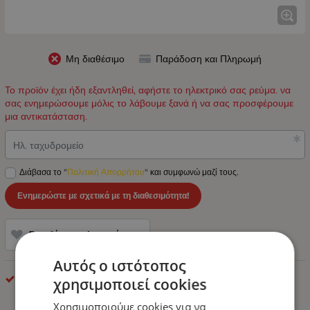
Μη διαθέσιμο
Παράδοση και Πληρωμή
Το προϊόν έχει ήδη εξαντληθεί, αφήστε το ηλεκτρικό σας ρεύμα. να
σας ενημερώσουμε μόλις το λάβουμε ξανά ή να σας προσφέρουμε
μια αντικατάσταση.
Ηλ. ταχυδρομείο
Διάβασα το "
Πολιτική Απορρήτου
" και συμφωνώ μαζί τους.
Ενημερώστε με σχετικά με τη διαθεσιμότητα!
Προσθήκη στα Αγαπημένα
Αυτός ο ιστότοπος
optonica
χρησιμοποιεί cookies
Χρησιμοποιούμε cookies για να