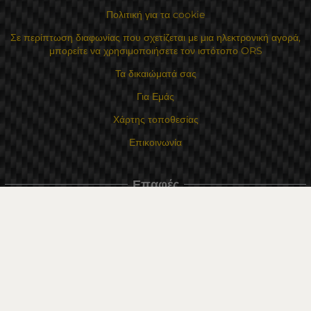
Πολιτική για τα cookie
Σε περίπτωση διαφωνίας που σχετίζεται με μια ηλεκτρονική αγορά,
μπορείτε να χρησιμοποιήσετε τον ιστότοπο ORS
Τα δικαιώματά σας
Για Εμάς
Χάρτης τοποθεσίας
Επικοινωνία
Επαφές
Κατάστημα Flexzon Ltd
16, Kaloyanovsko shose Str -6000 Στάρα Ζαγόρα
Τρόποι πληρωμής
Ακολουθήστε μας