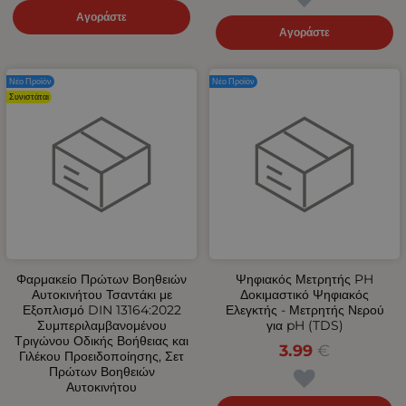
Αγοράστε
Αγοράστε
Νέο Προϊόν
Νέο Προϊόν
Συνιστάται
Φαρμακείο Πρώτων Βοηθειών
Ψηφιακός Μετρητής PH
Αυτοκινήτου Τσαντάκι με
Δοκιμαστικό Ψηφιακός
Εξοπλισμό DIN 13164:2022
Ελεγκτής - Μετρητής Νερού
Συμπεριλαμβανομένου
για pH (TDS)
Τριγώνου Οδικής Βοήθειας και
3.99
€
Γιλέκου Προειδοποίησης, Σετ
Πρώτων Βοηθειών
Αυτοκινήτου