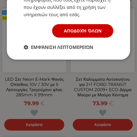
που έχουν συλλέξει από τη χρήση των
Νέο Προϊόν
Νέο Προϊόν
υπηρεσιών τους από εσάς.
Συνιστάται
ΑΠΟΔΟΧΉ ΌΛΩΝ
ΕΜΦΆΝΙΣΗ ΛΕΠΤΟΜΕΡΕΙΏΝ
LED Σετ Neon Е-Мark Φανός
Σετ Καλύμματα Αυτοκινήτου
Οπίσθιος 10V / 30V με 5
για 2+1 FORD TRANSIT
Λειτουργίες Tρεχούμενο φλας
CUSTOM 2009+ ECO Δέρμα
285mm X 99mm
Μαύρο με Μαύρο Κέντημα
79.99
€
73.99
€
Αγοράστε
Αγοράστε