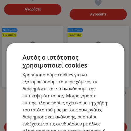
Αγοράστε
Αγοράστε
Νέο Προϊόν
Νέο Προϊόν
Συνιστάται
Συνιστάται
Αυτός ο ιστότοπος
χρησιμοποιεί cookies
Χρησιμοποιούμε cookies για να
εξατομικεύσουμε το περιεχόμενο, τις
διαφημίσεις και να αναλύσουμε την
Λάστιχο Υψηλής Πίεσης για
LED Όγκου Τριπλό 12V / 24V
επισκεψιμότητά μας. Μοιραζόμαστε
Πλυστικό 400bar 10m
Πορτοκαλί 110mm x 30mm
επίσης πληροφορίες σχετικά με τη χρήση
14.99
€
4.99
€
του ιστότοπού μας με τους συνεργάτες
διαφήμισης και ανάλυσης, οι οποίοι
ενδέχεται να τις συνδυάσουν με άλλες
Αγοράστε
Αγοράστε
πληροφορίες που τους έχετε παράσχει ή