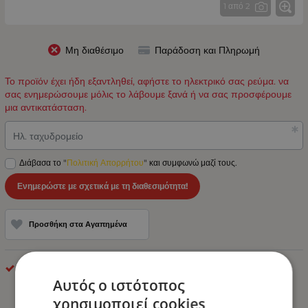
1 από 2
Μη διαθέσιμο
Παράδοση και Πληρωμή
Το προϊόν έχει ήδη εξαντληθεί, αφήστε το ηλεκτρικό σας ρεύμα. να
σας ενημερώσουμε μόλις το λάβουμε ξανά ή να σας προσφέρουμε
μια αντικατάσταση.
Ηλ. ταχυδρομείο
Διάβασα το "
Πολιτική Απορρήτου
" και συμφωνώ μαζί τους.
Ενημερώστε με σχετικά με τη διαθεσιμότητα!
Προσθήκη στα Αγαπημένα
makel
Αυτός ο ιστότοπος
χρησιμοποιεί cookies