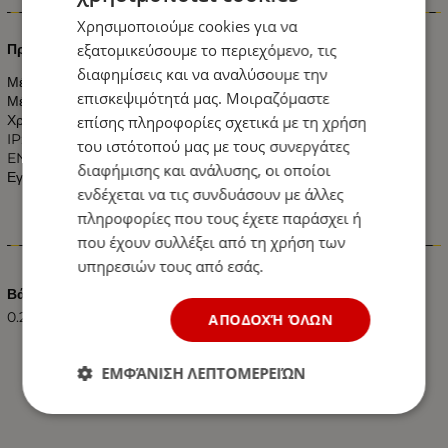
Πληροφορίες
Χρησιμοποιούμε cookies για να
εξατομικεύσουμε το περιεχόμενο, τις
Πρίζα RG45 UTP
διαφημίσεις και να αναλύσουμε την
Μέγιστο Φορτίο: 10 Ampere
επισκεψιμότητά μας. Μοιραζόμαστε
Μέγιστη Τάση: 250 Volt
Χρώμα: Λευκό
επίσης πληροφορίες σχετικά με τη χρήση
IP:20
του ιστότοπού μας με τους συνεργάτες
EN 60669-1
διαφήμισης και ανάλυσης, οι οποίοι
Εγγύηση 5 Χρόνια
ενδέχεται να τις συνδυάσουν με άλλες
πληροφορίες που τους έχετε παράσχει ή
που έχουν συλλέξει από τη χρήση των
Χαρακτηριστικά
υπηρεσιών τους από εσάς.
Βάρος (kg.)
0.20
ΑΠΟΔΟΧΉ ΌΛΩΝ
ΕΜΦΆΝΙΣΗ ΛΕΠΤΟΜΕΡΕΙΏΝ