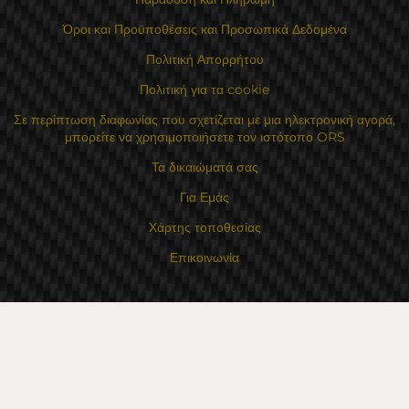
Όροι και Προϋποθέσεις και Προσωπικά Δεδομένα
Πολιτική Απορρήτου
Πολιτική για τα cookie
Σε περίπτωση διαφωνίας που σχετίζεται με μια ηλεκτρονική αγορά,
μπορείτε να χρησιμοποιήσετε τον ιστότοπο ORS
Τα δικαιώματά σας
Για Εμάς
Χάρτης τοποθεσίας
Επικοινωνία
Επαφές
Κατάστημα Flexzon Ltd
16, Kaloyanovsko shose Str -6000 Στάρα Ζαγόρα
Τρόποι πληρωμής