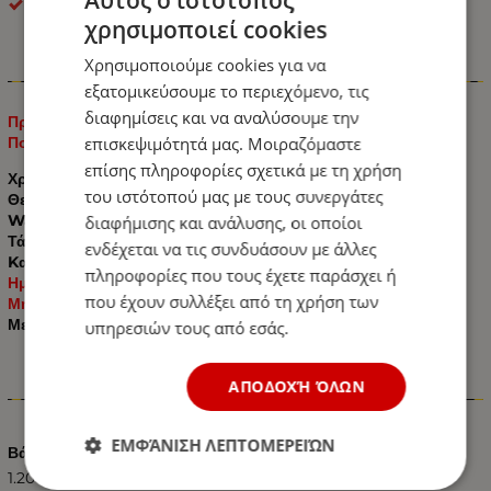
Αυτός ο ιστότοπος
OEM
χρησιμοποιεί cookies
Χρησιμοποιούμε cookies για να
Πληροφορίες
εξατομικεύσουμε το περιεχόμενο, τις
διαφημίσεις και να αναλύσουμε την
Προβολέας LED 48 Watt Υψηλής Ισχύος 10-30 Volt Λευκό /
Πορτοκαλί 360D
επισκεψιμότητά μας. Μοιραζόμαστε
επίσης πληροφορίες σχετικά με τη χρήση
Χρώμα: Λευκό /
Πορτοκαλί
του ιστότοπού μας με τους συνεργάτες
Θερμοκρασία Χρώματος: 6000 - 6500k Λευκό
Watt:
48W
διαφήμισης και ανάλυσης, οι οποίοι
Τάση:
10-30V DC
ενδέχεται να τις συνδυάσουν με άλλες
Kατάλληλος για όλα τα Αυτοκίνητα:
Pick-Up / Offroads /
πληροφορίες που τους έχετε παράσχει ή
Ημιφορτηγά / Φορτηγά / Λεωφορεία / Τρακτέρ – Γεωργικά
που έχουν συλλέξει από τη χρήση των
Μηχανήματα / Σκάφη – Αλιευτικά και για Πυροφάνι
Με Πιστοποιητικά CE & RoHS
υπηρεσιών τους από εσάς.
ΑΠΟΔΟΧΉ ΌΛΩΝ
Χαρακτηριστικά
ΕΜΦΆΝΙΣΗ ΛΕΠΤΟΜΕΡΕΙΏΝ
Βάρος (kg.)
1.20