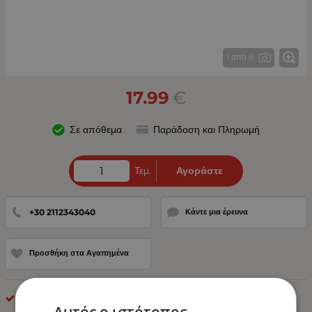
1 από 8
17.99
€
Σε απόθεμα
Παράδοση και Πληρωμή
Τεμ.
Αγοράστε
+30 2112343040
Κάντε μια έρευνα
Προσθήκη στα Αγαπημένα
Ειδικοί Προβολείς 10 - 30V