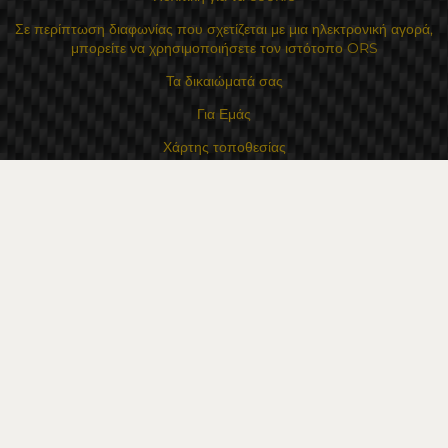
Σε περίπτωση διαφωνίας που σχετίζεται με μια ηλεκτρονική αγορά,
μπορείτε να χρησιμοποιήσετε τον ιστότοπο ORS
Τα δικαιώματά σας
Για Εμάς
Χάρτης τοποθεσίας
Επικοινωνία
Επαφές
Κατάστημα Flexzon Ltd
16, Kaloyanovsko shose Str -6000 Στάρα Ζαγόρα
Τρόποι πληρωμής
Ακολουθήστε μας