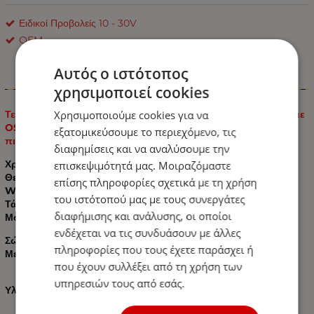
Ειδικοί Προβολείς 10 - 30V
OEM
Αυτός ο ιστότοπος
Πληροφορίες
χρησιμοποιεί cookies
Χρησιμοποιούμε cookies για να
Τεχνικά χαρακτηριστικά Προβολέας με διακόπτη on / off E9 με
OSRAM LED 16 Watt Υψηλής Ισχύος 10-30 Volt Με
εξατομικεύσουμε το περιεχόμενο, τις
πιστοποιητικό Ε9 - 2 Χρόνια Εγγύηση
διαφημίσεις και να αναλύσουμε την
Χρώμα: Λευκό
επισκεψιμότητά μας. Μοιραζόμαστε
Θερμοκρασία Χρώματος: 6000k Λευκό
επίσης πληροφορίες σχετικά με τη χρήση
Watt: 16W (1360 Lumens)
του ιστότοπού μας με τους συνεργάτες
Τάση: 10-30V DC
διαφήμισης και ανάλυσης, οι οποίοι
Μοίρες: 60°
ενδέχεται να τις συνδυάσουν με άλλες
Σώμα αλουμινίου για καλύτερη αντοχή στη θερμότητα.
πληροφορίες που τους έχετε παράσχει ή
Μεταλλικές βάσεις στήριξης.
που έχουν συλλέξει από τη χρήση των
υπηρεσιών τους από εσάς.
Υλικό: Αλουμίνιο