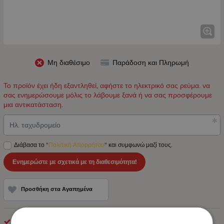
Μη διαθέσιμο
Παράδοση και Πληρωμή
Το προϊόν έχει ήδη εξαντληθεί, αφήστε το ηλεκτρικό σας ρεύμα. να
σας ενημερώσουμε μόλις το λάβουμε ξανά ή να σας προσφέρουμε
μια αντικατάσταση.
Ηλ. ταχυδρομείο
Διάβασα το "
Πολιτική Απορρήτου
" και συμφωνώ μαζί τους.
Ενημερώστε με σχετικά με τη διαθεσιμότητα!
Προσθήκη στα Αγαπημένα
optonica