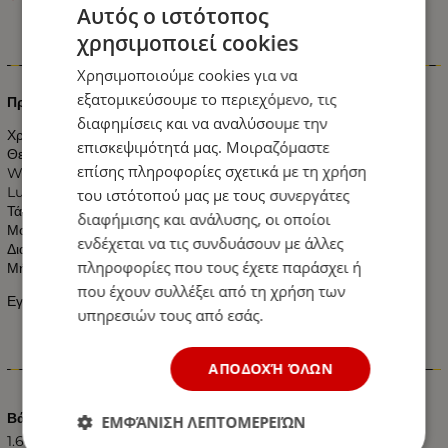
Αυτός ο ιστότοπος
χρησιμοποιεί cookies
Πληροφορίες
Χρησιμοποιούμε cookies για να
εξατομικεύσουμε το περιεχόμενο, τις
Προβολέας Μαύρος SMD 30 Watt 230 Volt Ψυχρό Λευκό
διαφημίσεις και να αναλύσουμε την
Χρώμα: Ψυχρό Λευκό
επισκεψιμότητά μας. Μοιραζόμαστε
Θερμοκρασία Χρώματος: 6000k Λευκό
επίσης πληροφορίες σχετικά με τη χρήση
Watt: 30W
Lumen: 2550 LM
του ιστότοπού μας με τους συνεργάτες
Τάση:230V ΑC
διαφήμισης και ανάλυσης, οι οποίοι
Μοίρες: 100°
ενδέχεται να τις συνδυάσουν με άλλες
Διαστάσεις:
πληροφορίες που τους έχετε παράσχει ή
Μήκος: 180mm - Πλάτος: 32mm - Ύψος: 130mm
που έχουν συλλέξει από τη χρήση των
Εγγύηση: 2 χρόνια
υπηρεσιών τους από εσάς.
Χαρακτηριστικά
ΑΠΟΔΟΧΉ ΌΛΩΝ
Βάρος (kg.)
ΕΜΦΆΝΙΣΗ ΛΕΠΤΟΜΕΡΕΙΏΝ
1.60