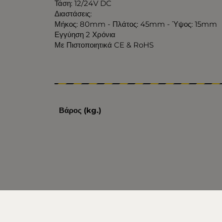
Τάση: 12/24V DC
Διαστάσεις:
Μήκος: 80mm - Πλάτος: 45mm - Ύψος: 15mm
Εγγύηση 2 Χρόνια
Με Πιστοποιητικά CE & RoHS
Βάρος (kg.)