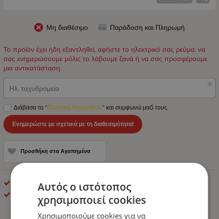
Μη διαθέσιμο
Παράδοση και Πληρωμή
Το προϊόν έχει ήδη εξαντληθεί, αφήστε το ηλεκτρικό σας ρεύμα. να
σας ενημερώσουμε μόλις το λάβουμε ξανά ή να σας προσφέρουμε
μια αντικατάσταση.
Ηλ. ταχυδρομείο
Διάβασα το "
Πολιτική Απορρήτου
" και συμφωνώ μαζί τους.
Ενημερώστε με σχετικά με τη διαθεσιμότητα!
Προσθήκη στα Αγαπημένα
Led Controllers
Αυτός ο ιστότοπος
stratus
χρησιμοποιεί cookies
Χρησιμοποιούμε cookies για να