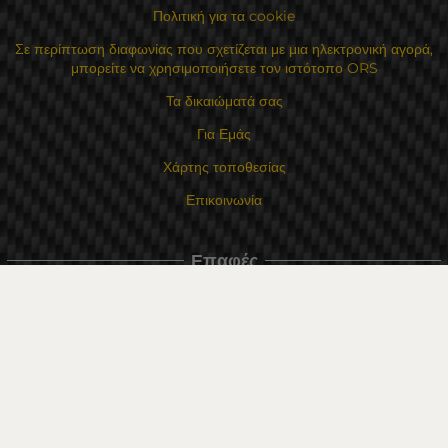
Πολιτική για τα cookie
Σε περίπτωση διαφωνίας που σχετίζεται με μια ηλεκτρονική αγορά,
μπορείτε να χρησιμοποιήσετε τον ιστότοπο ORS
Τα δικαιώματά σας
Για Εμάς
Χάρτης τοποθεσίας
Επικοινωνία
Επαφές
Κατάστημα Flexzon Ltd
16, Kaloyanovsko shose Str -6000 Στάρα Ζαγόρα
Τρόποι πληρωμής
Ακολουθήστε μας