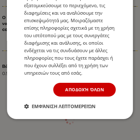
εξατομικεύσουμε το περιεχόμενο, τις
Πληροφορίες
διαφημίσεις και να αναλύσουμε την
Ο RGB Ενισχυτής είναι μία συσκευή που χρησιμοποιείται για
επισκεψιμότητά μας. Μοιραζόμαστε
να προσθέσουμε περισσότερα μέτρα ταινίας επάνω σε ένα
επίσης πληροφορίες σχετικά με τη χρήση
controller RGB.
του ιστότοπού μας με τους συνεργάτες
διαφήμισης και ανάλυσης, οι οποίοι
Χαρακτηριστικά
ενδέχεται να τις συνδυάσουν με άλλες
πληροφορίες που τους έχετε παράσχει ή
που έχουν συλλέξει από τη χρήση των
Βάρος (kg.)
υπηρεσιών τους από εσάς.
0.50
ΑΠΟΔΟΧΉ ΌΛΩΝ
ΕΜΦΆΝΙΣΗ ΛΕΠΤΟΜΕΡΕΙΏΝ