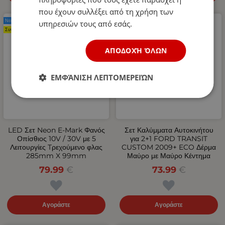
που έχουν συλλέξει από τη χρήση των
Νέο Προϊόν
Νέο Προϊόν
υπηρεσιών τους από εσάς.
Συνιστάται
ΑΠΟΔΟΧΉ ΌΛΩΝ
ΕΜΦΆΝΙΣΗ ΛΕΠΤΟΜΕΡΕΙΏΝ
LED Σετ Neon Е-Мark Φανός
Σετ Καλύμματα Αυτοκινήτου
Οπίσθιος 10V / 30V με 5
για 2+1 FORD TRANSIT
Λειτουργίες Tρεχούμενο φλας
CUSTOM 2009+ ECO Δέρμα
285mm X 99mm
Μαύρο με Μαύρο Κέντημα
79.99
€
73.99
€
Αγοράστε
Αγοράστε