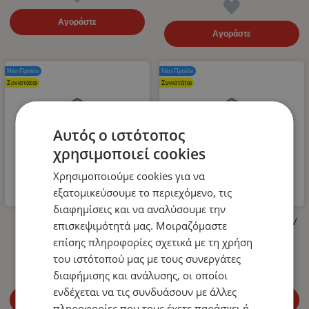
Αγοράστε
Αγοράστε
Νέο Προϊόν
Νέο Προϊόν
Συνιστάται
Συνιστάται
Αυτός ο ιστότοπος
χρησιμοποιεί cookies
Χρησιμοποιούμε cookies για να
εξατομικεύσουμε το περιεχόμενο, τις
διαφημίσεις και να αναλύσουμε την
Λάστιχο Υψηλής Πίεσης για
LED Όγκου Τριπλό 12V / 24V
επισκεψιμότητά μας. Μοιραζόμαστε
Πλυστικό 400bar 10m
Πορτοκαλί 110mm x 30mm
επίσης πληροφορίες σχετικά με τη χρήση
14.99
€
4.99
€
του ιστότοπού μας με τους συνεργάτες
διαφήμισης και ανάλυσης, οι οποίοι
ενδέχεται να τις συνδυάσουν με άλλες
Αγοράστε
Αγοράστε
πληροφορίες που τους έχετε παράσχει ή