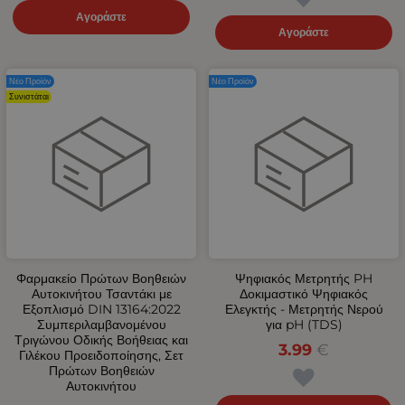
Αγοράστε
Αγοράστε
Νέο Προϊόν
Νέο Προϊόν
Συνιστάται
Φαρμακείο Πρώτων Βοηθειών
Ψηφιακός Μετρητής PH
Αυτοκινήτου Τσαντάκι με
Δοκιμαστικό Ψηφιακός
Εξοπλισμό DIN 13164:2022
Ελεγκτής - Μετρητής Νερού
Συμπεριλαμβανομένου
για pH (TDS)
Τριγώνου Οδικής Βοήθειας και
3.99
€
Γιλέκου Προειδοποίησης, Σετ
Πρώτων Βοηθειών
Αυτοκινήτου