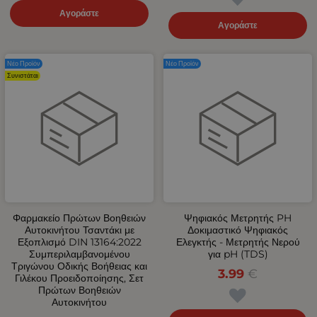
Αγοράστε
Αγοράστε
Νέο Προϊόν
Νέο Προϊόν
Συνιστάται
Φαρμακείο Πρώτων Βοηθειών
Ψηφιακός Μετρητής PH
Αυτοκινήτου Τσαντάκι με
Δοκιμαστικό Ψηφιακός
Εξοπλισμό DIN 13164:2022
Ελεγκτής - Μετρητής Νερού
Συμπεριλαμβανομένου
για pH (TDS)
Τριγώνου Οδικής Βοήθειας και
3.99
€
Γιλέκου Προειδοποίησης, Σετ
Πρώτων Βοηθειών
Αυτοκινήτου