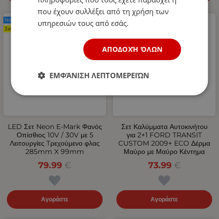
που έχουν συλλέξει από τη χρήση των
Νέο Προϊόν
Νέο Προϊόν
υπηρεσιών τους από εσάς.
Συνιστάται
ΑΠΟΔΟΧΉ ΌΛΩΝ
ΕΜΦΆΝΙΣΗ ΛΕΠΤΟΜΕΡΕΙΏΝ
LED Σετ Neon Е-Мark Φανός
Σετ Καλύμματα Αυτοκινήτου
Οπίσθιος 10V / 30V με 5
για 2+1 FORD TRANSIT
Λειτουργίες Tρεχούμενο φλας
CUSTOM 2009+ ECO Δέρμα
285mm X 99mm
Μαύρο με Μαύρο Κέντημα
79.99
€
73.99
€
Αγοράστε
Αγοράστε