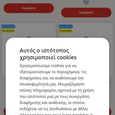
Αγοράστε
Αγοράστε
Νέο Προϊόν
Νέο Προϊόν
Συνιστάται
Συνιστάται
Αυτός ο ιστότοπος
χρησιμοποιεί cookies
Χρησιμοποιούμε cookies για να
εξατομικεύσουμε το περιεχόμενο, τις
διαφημίσεις και να αναλύσουμε την
Λάστιχο Υψηλής Πίεσης για
LED Όγκου Τριπλό 12V / 24V
επισκεψιμότητά μας. Μοιραζόμαστε
Πλυστικό 400bar 10m
Πορτοκαλί 110mm x 30mm
επίσης πληροφορίες σχετικά με τη χρήση
14.99
€
4.99
€
του ιστότοπού μας με τους συνεργάτες
διαφήμισης και ανάλυσης, οι οποίοι
ενδέχεται να τις συνδυάσουν με άλλες
Αγοράστε
Αγοράστε
πληροφορίες που τους έχετε παράσχει ή