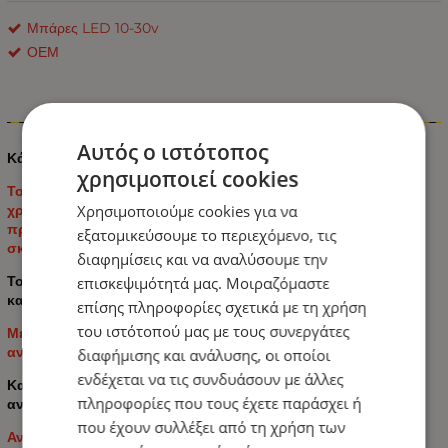
Μπάρες LED 10-30v
ΟΕΜ
Πληροφορίες
Αυτός ο ιστότοπος
Κάλυμμα μπάρας φώτων LED μαύρο χρώμα αδιάβροχο
χρησιμοποιεί cookies
Το αδιάβροχο κάλυμμα Μπάρας μας εξυπηρετεί όταν δεν
Χρησιμοποιούμε cookies για να
χρησιμοποιούμε την μπάρα και θέλουμε να την
προστατέψουμε από της καιρικές συνθήκες την φθορά την
εξατομικεύσουμε το περιεχόμενο, τις
σκόνη κ.α
διαφημίσεις και να αναλύσουμε την
Το αδιάβροχο κάλυμμα είναι κατασκευασμένο από πολλής
επισκεψιμότητά μας. Μοιραζόμαστε
καλής ποιότητας υλικό
επίσης πληροφορίες σχετικά με τη χρήση
του ιστότοπού μας με τους συνεργάτες
Με λίγη ελαστικότητα και στα δύο άκρα, ακριβείς εγκοπές και
ανοίγματα, ευέλικτο.
διαφήμισης και ανάλυσης, οι οποίοι
ενδέχεται να τις συνδυάσουν με άλλες
Κατασκευασμένο από υψηλής ποιότητας αδιάβροχο,
πληροφορίες που τους έχετε παράσχει ή
αντιανεμικό και ανθεκτικό στη σκόνη υλικό εξωτερικά.
που έχουν συλλέξει από τη χρήση των
Ανθεκτικό στο χιόνι και στις χαμηλές θερμοκρασίες.