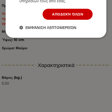
υπηρεσιών τους από εσάς.
Προστατεύει από τον καυτό ήλιο.
Υπάρχει μια μαλακή επένδυση στο εσωτερικό για να
ΑΠΟΔΟΧΉ ΌΛΩΝ
προστατεύει την επιφάνεια της ράβδου πάγου από
γρατσουνιές.
ΕΜΦΆΝΙΣΗ ΛΕΠΤΟΜΕΡΕΙΏΝ
Μήκος: 132 cm
Ύψος: 10 cm
Χρώμα: Μαύρο
Χαρακτηριστικά
Βάρος (kg.)
0.20