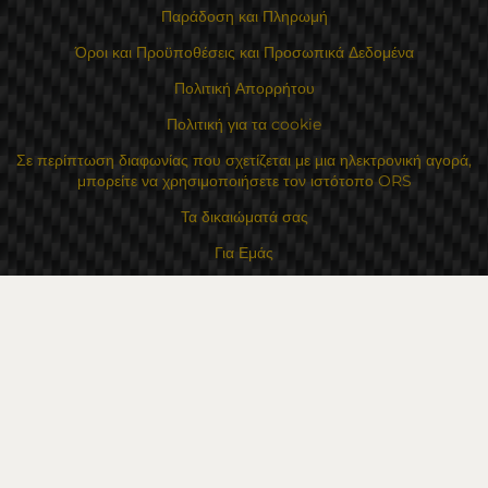
Παράδοση και Πληρωμή
Όροι και Προϋποθέσεις και Προσωπικά Δεδομένα
Πολιτική Απορρήτου
Πολιτική για τα cookie
Σε περίπτωση διαφωνίας που σχετίζεται με μια ηλεκτρονική αγορά,
μπορείτε να χρησιμοποιήσετε τον ιστότοπο ORS
Τα δικαιώματά σας
Για Εμάς
Χάρτης τοποθεσίας
Επικοινωνία
Επαφές
Κατάστημα Flexzon Ltd
16, Kaloyanovsko shose Str -6000 Στάρα Ζαγόρα