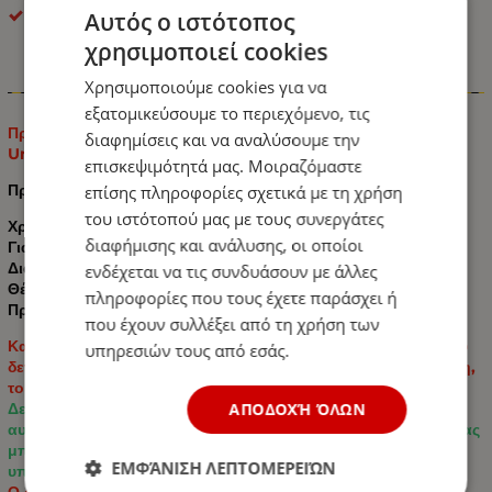
ΟΕΜ
Αυτός ο ιστότοπος
χρησιμοποιεί cookies
Χρησιμοποιούμε cookies για να
Πληροφορίες
εξατομικεύσουμε το περιεχόμενο, τις
Προστατευτικό πίσω προφυλακτήρα για αυτοκίνητα και SUV,
διαφημίσεις και να αναλύσουμε την
Universal Rubber
επισκεψιμότητά μας. Μοιραζόμαστε
Προδιαγραφές:
επίσης πληροφορίες σχετικά με τη χρήση
του ιστότοπού μας με τους συνεργάτες
Χρώμα: Μαύρο
διαφήμισης και ανάλυσης, οι οποίοι
Για όλα τα αυτοκίνητα: ‎
Universal
Διαστάσεις προϊόντος: 90cm x 71mm (ΜxΠ)
ενδέχεται να τις συνδυάσουν με άλλες
Θέση:
Πίσω μέρος του αυτοκινήτου
πληροφορίες που τους έχετε παράσχει ή
Πρόσθετες πληροφορίες:
που έχουν συλλέξει από τη χρήση των
Κατασκευασμένο από υψηλής ποιότητας ελαστικό υλικό που
υπηρεσιών τους από εσάς.
δεν φθείρεται εύκολα από τη θερμότητα, το κρύο, τη γήρανση,
το νερό ή τον ήλιο.
Δεν αποτελεί μόνο ένα εξαιρετικό προστατευτικό αξεσουάρ
ΑΠΟΔΟΧΉ ΌΛΩΝ
αυτοκινήτου, αλλά το προστατευτικό πίσω προφυλακτήρα μας
μπορεί επίσης να χρησιμοποιηθεί για να καλύψει τυχόν
ΕΜΦΆΝΙΣΗ ΛΕΠΤΟΜΕΡΕΙΏΝ
υπάρχουσες γρατσουνιές ή ζημιές στο χρώμα.
Ο σχεδιασμός βοηθά στην αποτροπή της ολίσθησης και