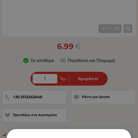
1 από 7
6.99
€
Σε απόθεμα
Παράδοση και Πληρωμή
Τεμ.
Αγοράστε
+30 2112343040
Κάντε μια έρευνα
Προσθήκη στα Αγαπημένα
Προστατευτικά Αυτοκινήτου