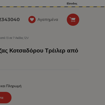
Είσοδος
12343040
Αγαπημένα
πό 13 σε 7 Ακίδες 12V
ζας Κοτσαδόρου Τρέιλερ από
 και Πληρωμή
τε