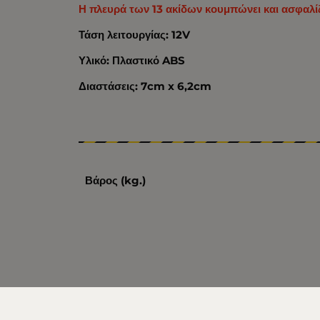
Η πλευρά των 13 ακίδων κουμπώνει και ασφαλίζ
Τάση λειτουργίας: 12V
Υλικό: Πλαστικό ABS
Διαστάσεις: 7cm x 6,2cm
Βάρος (kg.)