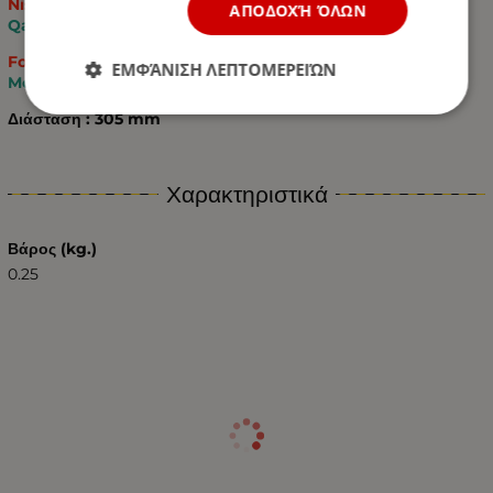
Nissan:
ΑΠΟΔΟΧΉ ΌΛΩΝ
Qashqai 2006-2013
Ford:
ΕΜΦΆΝΙΣΗ ΛΕΠΤΟΜΕΡΕΙΏΝ
Mondeo MK4 Estate 2007-2014
Διάσταση : 305 mm
Χαρακτηριστικά
Βάρος (kg.)
0.25