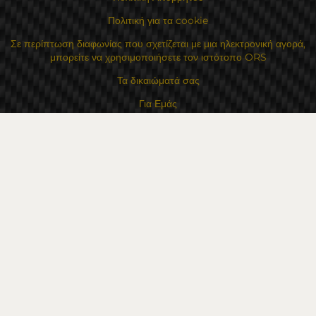
Πολιτική για τα cookie
Σε περίπτωση διαφωνίας που σχετίζεται με μια ηλεκτρονική αγορά,
μπορείτε να χρησιμοποιήσετε τον ιστότοπο ORS
Τα δικαιώματά σας
Για Εμάς
Χάρτης τοποθεσίας
Επικοινωνία
Επαφές
Κατάστημα Flexzon Ltd
16, Kaloyanovsko shose Str -6000 Στάρα Ζαγόρα
Τρόποι πληρωμής