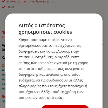
Υαλοκαθαριστήρες Αυτοκινήτου
ΟΕΜ
Πληροφορίες
Αυτός ο ιστότοπος
χρησιμοποιεί cookies
Πίσω Υαλοκαθαριστήρας Αυτοκινήτου για Astra H
HATCHBACK
Χρησιμοποιούμε cookies για να
εξατομικεύσουμε το περιεχόμενο, τις
Αρ. ΟΕΜ: 1273395, 1273504 93178858, 93178860 / 12 73 389 /
09130603
διαφημίσεις και να αναλύσουμε την
επισκεψιμότητά μας. Μοιραζόμαστε
ΚΑΤΑΛΛΗΛΟ ΓΙΑ
επίσης πληροφορίες σχετικά με τη χρήση
OPEL:
του ιστότοπού μας με τους συνεργάτες
Astra H Caravan (A04) 08.2004 - 05.2014
διαφήμισης και ανάλυσης, οι οποίοι
Astra H Hatchback (A04) 01.2004 - 05.2014
Astra H Van (L70) 02.2004 - 10.2010
ενδέχεται να τις συνδυάσουν με άλλες
Corsa E Hatchback (X15) 09.2014 - 2019
πληροφορίες που τους έχετε παράσχει ή
Astra H Wagon 2004-2009
που έχουν συλλέξει από τη χρήση των
Renault:
υπηρεσιών τους από εσάς.
Scenic MK3 2009-2016