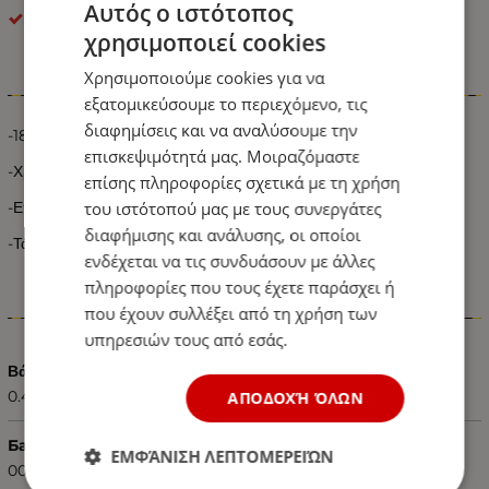
Αυτός ο ιστότοπος
OEM
χρησιμοποιεί cookies
Χρησιμοποιούμε cookies για να
Πληροφορίες
εξατομικεύσουμε το περιεχόμενο, τις
διαφημίσεις και να αναλύσουμε την
-18 LED ανά Φωτιστικό
επισκεψιμότητά μας. Μοιραζόμαστε
-Χρώμα Φωτισμού :
Ψυχρό Λευκό
επίσης πληροφορίες σχετικά με τη χρήση
-Επιφανειακής τοποθέτησης SMD
του ιστότοπού μας με τους συνεργάτες
διαφήμισης και ανάλυσης, οι οποίοι
-Τάση Λειτουργίας 24V
ενδέχεται να τις συνδυάσουν με άλλες
πληροφορίες που τους έχετε παράσχει ή
που έχουν συλλέξει από τη χρήση των
Χαρακτηριστικά
υπηρεσιών τους από εσάς.
Βάρος (kg.)
0.40
ΑΠΟΔΟΧΉ ΌΛΩΝ
Баркод (ISBN, UPC, др.)
ΕΜΦΆΝΙΣΗ ΛΕΠΤΟΜΕΡΕΙΏΝ
0000519579165