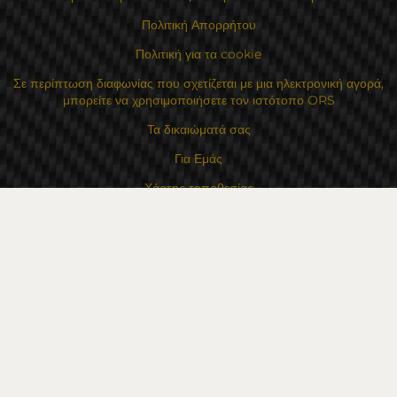
Πολιτική Απορρήτου
Πολιτική για τα cookie
Σε περίπτωση διαφωνίας που σχετίζεται με μια ηλεκτρονική αγορά,
μπορείτε να χρησιμοποιήσετε τον ιστότοπο ORS
Τα δικαιώματά σας
Για Εμάς
Χάρτης τοποθεσίας
Επικοινωνία
Επαφές
Κατάστημα Flexzon Ltd
16, Kaloyanovsko shose Str -6000 Στάρα Ζαγόρα
Τρόποι πληρωμής