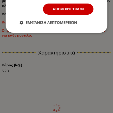
με άλλους πάτους σε χαμηλότερες τιμές που είναι σκληροί σαν
πλαστικοί και εξαιρετικά άβολοι.
ΑΠΟΔΟΧΉ ΌΛΩΝ
Δεν περιέχει PVC και τοξικά στοιχεία.
ΕΜΦΆΝΙΣΗ ΛΕΠΤΟΜΕΡΕΙΏΝ
Κατάλληλο για: VW TRANSPORTER T7 PN. 2024
Οι φωτογραφίες είναι ενδεικτικές και ενδέχεται να διαφέρουν
για κάθε μοντέλο.
Χαρακτηριστικά
Βάρος (kg.)
3.20