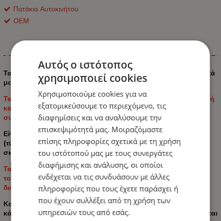
Πατάκια Αυτοκινήτου
ΟΕΜ
Πληροφορίες
Αυτός ο ιστότοπος
Τα πατάκια από καουτσούκ PSN είναι ατομικά για διαφορετικά
χρησιμοποιεί cookies
μοντέλα αυτοκινήτων.
Χρησιμοποιούμε cookies για να
Τα πατάκια αυτοκινήτου PSN δεν εκπέμπουν δυσάρεστη οσμή
εξατομικεύσουμε το περιεχόμενο, τις
και προσφέρουν μια κομψή και κομψή εμφάνιση που
διαφημίσεις και να αναλύσουμε την
συμπληρώνει το εσωτερικό του αυτοκινήτου σας.
επισκεψιμότητά μας. Μοιραζόμαστε
Είναι εξαιρετικά ανθεκτικά και έχουν αρκετά υψηλό κατώφλι
επίσης πληροφορίες σχετικά με τη χρήση
(τύπου λεκάνης), αποτρέποντας τη διαρροή υγρών και τη
του ιστότοπού μας με τους συνεργάτες
σκόνη στο χαλί του αυτοκινήτου σας.
διαφήμισης και ανάλυσης, οι οποίοι
Ταιριάζει απόλυτα στο σχήμα του αμαξώματος, εύκολη
ενδέχεται να τις συνδυάσουν με άλλες
τοποθέτηση και αφαίρεση, κατασκευασμένη ακριβώς στις
διαστάσεις του αμαξώματος του αυτοκινήτου σας.
πληροφορίες που τους έχετε παράσχει ή
που έχουν συλλέξει από τη χρήση των
Κατασκευασμένα από υψηλής ποιότητας υλικό TPE που τα
υπηρεσιών τους από εσάς.
κάνει πιο μαλακά και εύκολα αναδιπλούμενα, δεν συγκρίνονται