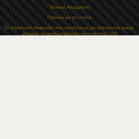
Πολιτική Απορρήτου
Πολιτική για τα cookie
Σε περίπτωση διαφωνίας που σχετίζεται με μια ηλεκτρονική αγορά,
μπορείτε να χρησιμοποιήσετε τον ιστότοπο ORS
Τα δικαιώματά σας
Για Εμάς
Χάρτης τοποθεσίας
Επικοινωνία
Επαφές
Κατάστημα Flexzon Ltd
16, Kaloyanovsko shose Str -6000 Στάρα Ζαγόρα
Τρόποι πληρωμής